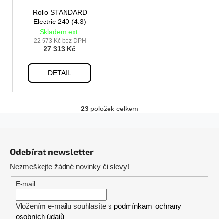
Rollo STANDARD
Electric 240 (4:3)
Skladem ext.
22 573 Kč bez DPH
27 313 Kč
DETAIL
23
položek celkem
O
v
Z
l
á
á
Odebírat newsletter
d
p
a
Nezmeškejte žádné novinky či slevy!
a
c
t
E-mail
í
í
p
Vložením e-mailu souhlasíte s
podmínkami ochrany
r
osobních údajů