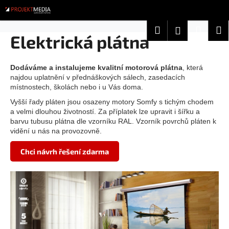
K
Přejít
na
o
obsah
Zpět
Zpět
Hledat
Nákup
M
Přihlášení
š
Elektrická plátna
í
košík
C
k
o
Dodáváme a instalujeme kvalitní motorová plátna
, která
najdou uplatnění v přednáškových sálech, zasedacích
p
místnostech, školách nebo i u Vás doma.
o
Vyšší řady pláten jsou osazeny motory Somfy s tichým chodem
t
a velmi dlouhou životností. Za příplatek lze upravit i šířku a
ř
barvu tubusu plátna dle vzorníku RAL. Vzorník povrchů pláten k
vidění u nás na provozovně.
e
b
Chci návrh řešení zdarma
u
j
e
t
e
n