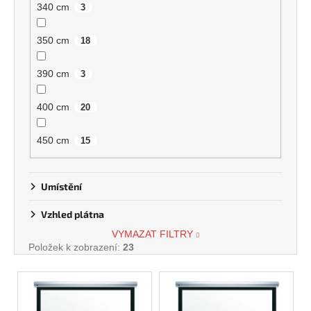
340 cm
3
350 cm
18
390 cm
3
400 cm
20
450 cm
15
Umístění
Vzhled plátna
VYMAZAT FILTRY
Položek k zobrazení:
23
V
ý