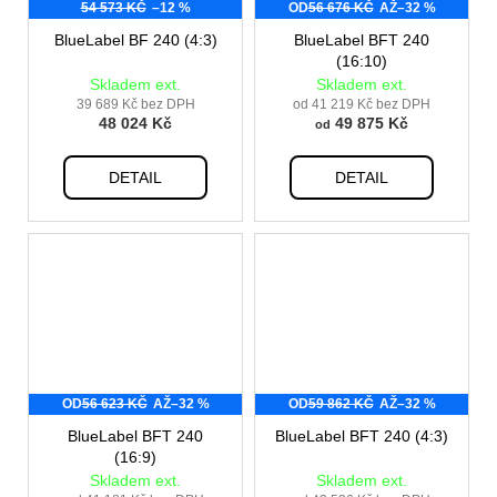
54 573 KČ
–12 %
OD
56 676 KČ
AŽ
–32 %
BlueLabel BF 240 (4:3)
BlueLabel BFT 240
(16:10)
Skladem ext.
Skladem ext.
39 689 Kč bez DPH
od 41 219 Kč bez DPH
48 024 Kč
49 875 Kč
od
DETAIL
DETAIL
OD
56 623 KČ
AŽ
–32 %
OD
59 862 KČ
AŽ
–32 %
BlueLabel BFT 240
BlueLabel BFT 240 (4:3)
(16:9)
Skladem ext.
Skladem ext.