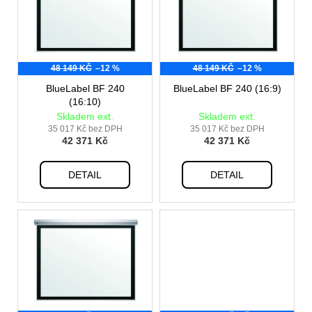
p
i
s
p
48 149 KČ
–12 %
48 149 KČ
–12 %
r
o
BlueLabel BF 240
BlueLabel BF 240 (16:9)
(16:10)
d
Skladem ext.
Skladem ext.
u
35 017 Kč bez DPH
35 017 Kč bez DPH
42 371 Kč
42 371 Kč
k
t
DETAIL
DETAIL
ů