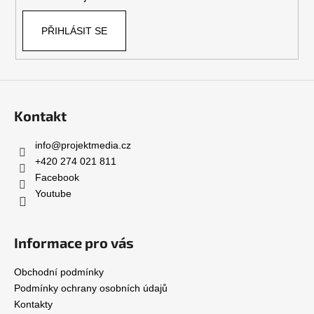
v
k
PŘIHLÁSIT SE
y
v
ý
p
i
s
Kontakt
u
info
@
projektmedia.cz
+420 274 021 811
Facebook
Youtube
Informace pro vás
Obchodní podmínky
Podmínky ochrany osobních údajů
Kontakty