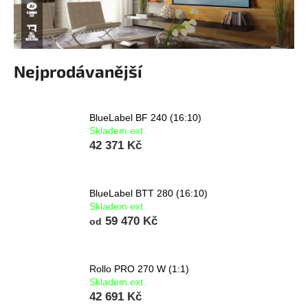
a
j
í
t
Nejprodávanější
?
BlueLabel BF 240 (16:10)
Skladem ext.
42 371 Kč
HLEDAT
BlueLabel BTT 280 (16:10)
Skladem ext.
59 470 Kč
od
Rollo PRO 270 W (1:1)
Skladem ext.
42 691 Kč