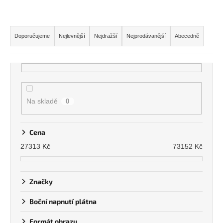
Ř
a
Doporučujeme
Nejlevnější
Nejdražší
Nejprodávanější
Abecedně
z
e
n
í
p
Na skladě
0
r
o
Cena
d
27313
Kč
73152
Kč
u
k
t
Značky
ů
Boční napnutí plátna
Formát obrazu