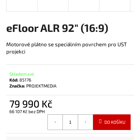
a
j
í
eFloor ALR 92" (16:9)
t
?
Motorové plátno se speciálním povrchem pro UST
projekci
HLEDAT
Skladem ext.
Kód:
85176
Značka:
PROJEKTMEDIA
79 990 Kč
66 107 Kč bez DPH
Měrná
DO KOŠÍKU
cena: