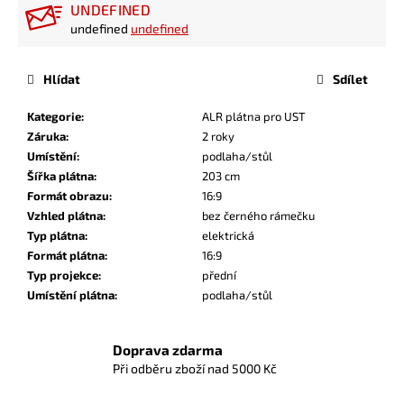
UNDEFINED
undefined
undefined
Hlídat
Sdílet
Kategorie
:
ALR plátna pro UST
Záruka
:
2 roky
Umístění
:
podlaha/stůl
Šířka plátna
:
203 cm
Formát obrazu
:
16:9
Vzhled plátna
:
bez černého rámečku
Typ plátna
:
elektrická
Formát plátna
:
16:9
Typ projekce
:
přední
Umístění plátna
:
podlaha/stůl
Doprava zdarma
Při odběru zboží nad 5000 Kč