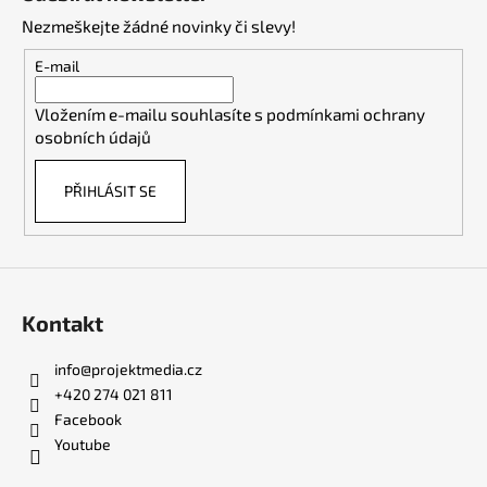
p
Nezmeškejte žádné novinky či slevy!
a
t
E-mail
í
Vložením e-mailu souhlasíte s
podmínkami ochrany
osobních údajů
PŘIHLÁSIT SE
Kontakt
info
@
projektmedia.cz
+420 274 021 811
Facebook
Youtube