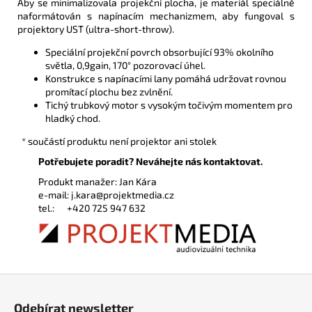
Aby se minimalizovala projekční plocha, je materiál speciálně
naformátován s napínacím mechanizmem, aby fungoval s
projektory UST (ultra-short-throw).
Speciální projekční povrch obsorbující 93% okolního
světla, 0,9gain, 170° pozorovací úhel.
Konstrukce s napínacími lany pomáhá udržovat rovnou
promítací plochu bez zvlnění.
Tichý trubkový motor s vysokým točivým momentem pro
hladký chod.
* součástí produktu není projektor ani stolek
Potřebujete poradit? Neváhejte nás kontaktovat.
Produkt manažer: Jan Kára
e-mail:
j.kara@projektmedia.cz
tel.:
+420 725 947 632
Z
á
Odebírat newsletter