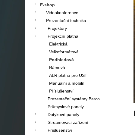
a
E-shop
n
Videokonference
e
Prezentační technika
l
Projektory
Projekční plátna
Elektrická
Velkoformátová
Podhledová
Rámová
ALR plátna pro UST
Manuální a mobilní
Příslušenství
Prezentační systémy Barco
Průmyslové panely
Dotykové panely
Streamovací zařízení
Příslušenství