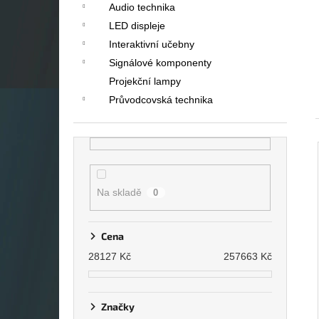
Audio technika
LED displeje
Interaktivní učebny
Signálové komponenty
Projekční lampy
Průvodcovská technika
Na skladě
0
Cena
28127
Kč
257663
Kč
Značky