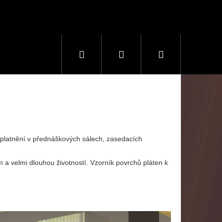
Hledat
Přihlášení
Nákupní
košík
uplatnění v přednáškových sálech, zasedacích
 velmi dlouhou životností. Vzorník povrchů pláten k