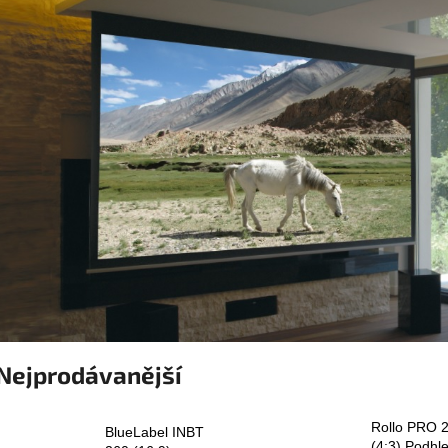
Nejprodávanější
Rollo PRO 
BlueLabel INBT
(4:3) Podhl