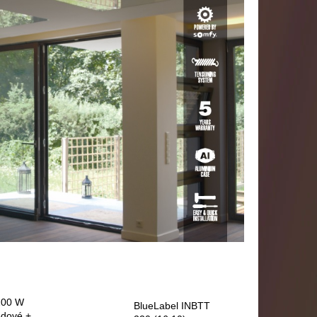
200 W
BlueLabel INBTT
edové +