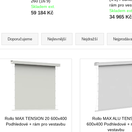
260 (16:9)
rám pro ves
Skladem ext.
Skladem ext
59 184 Kč
34 965 Kč
Ř
a
Doporučujeme
Nejlevnější
Nejdražší
Nejprodáva
z
e
V
n
ý
í
p
p
i
r
s
o
p
d
r
u
o
k
d
Rollo MAX TENSION 20 600x400
Rollo MAX ALU TEN
t
Podhledové + rám pro vestavbu
600x400 Podhledové + 
u
vestavbu
ů