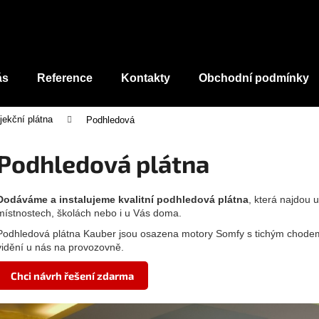
Co potřebujete najít?
ás
Reference
Kontakty
Obchodní podmínky
jekční plátna
Podhledová
HLEDAT
Podhledová plátna
Dodáváme a instalujeme kvalitní podhledová plátna
, která najdou 
místnostech, školách nebo i u Vás doma.
Podhledová plátna Kauber jsou osazena motory Somfy s tichým chodem a
vidění u nás na provozovně.
Chci návrh řešení zdarma