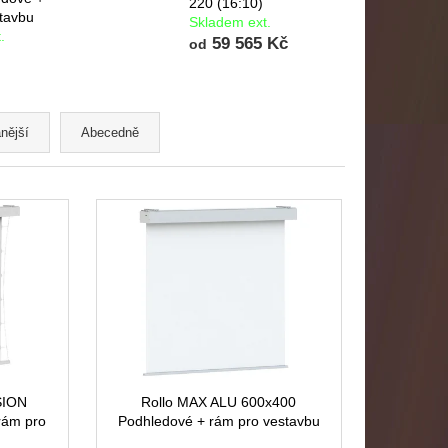
220 (16:10)
tavbu
Skladem ext.
.
59 565 Kč
od
nější
Abecedně
SION
Rollo MAX ALU 600x400
rám pro
Podhledové + rám pro vestavbu