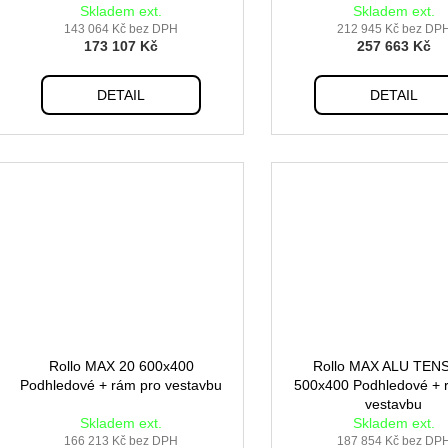
k
Skladem ext.
Skladem ext.
t
143 064 Kč bez DPH
212 945 Kč bez DP
173 107 Kč
257 663 Kč
ů
DETAIL
DETAIL
Rollo MAX 20 600x400
Rollo MAX ALU TEN
Podhledové + rám pro vestavbu
500x400 Podhledové + 
vestavbu
Skladem ext.
Skladem ext.
166 213 Kč bez DPH
187 854 Kč bez DP