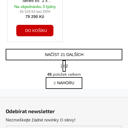
Series 65" 2 x
Clevershare3
Na objednávku 3 týdny
65 529 Kč bez DPH
79 290 Kč
DO KOŠÍKU
NAČÍST 21 DALŠÍCH
S
1
2
t
O
r
48
položek celkem
v
á
NAHORU
l
n
k
á
o
d
Z
v
a
á
á
c
Odebírat newsletter
n
p
í
í
Nezmeškejte žádné novinky či slevy!
p
a