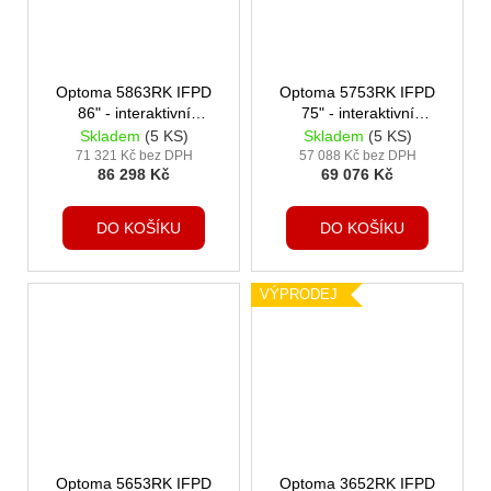
Optoma 5863RK IFPD
Optoma 5753RK IFPD
86" - interaktivní
75" - interaktivní
dotykový, 4K UHD,
dotykový, 4K UHD,
Skladem
(5 KS)
Skladem
(5 KS)
multidotyk 50 prstů,
multidotyk 50 prstů,
71 321 Kč bez DPH
57 088 Kč bez DPH
86 298 Kč
69 076 Kč
Android 13, 8GB
Android 13, 8GB
RAM/64GB ROM
RAM/64GB ROM
DO KOŠÍKU
DO KOŠÍKU
VÝPRODEJ
Optoma 5653RK IFPD
Optoma 3652RK IFPD