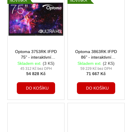
NOVINKA
NOVINKA
Optoma 3753RK IFPD
Optoma 3863RK IFPD
75" - interaktivní
86" - interaktivní
dotykový, 4K UHD,
dotykový, 4K UHD,
Skladem ext.
(3 KS)
Skladem ext.
(2 KS)
multidotyk 50 prstů,
multidotyk 50 prstů,
45 312 Kč bez DPH
59 229 Kč bez DPH
54 828 Kč
71 667 Kč
Android 14, 8GB
Android 14, 8GB
RAM/64GB ROM
RAM/64GB ROM
DO KOŠÍKU
DO KOŠÍKU