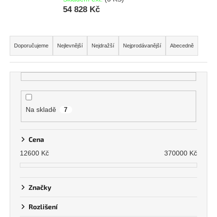
54 828 Kč
Ř
a
Doporučujeme
Nejlevnější
Nejdražší
Nejprodávanější
Abecedně
z
e
n
í
p
Na skladě
7
r
o
Cena
d
12600
Kč
370000
Kč
u
k
t
Značky
ů
Rozlišení