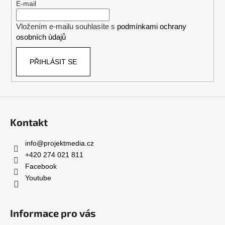
r
t
E-mail
v
í
k
Vložením e-mailu souhlasíte s
podmínkami ochrany
y
osobních údajů
v
ý
PŘIHLÁSIT SE
p
i
s
u
Kontakt
info
@
projektmedia.cz
+420 274 021 811
Facebook
Youtube
Informace pro vás