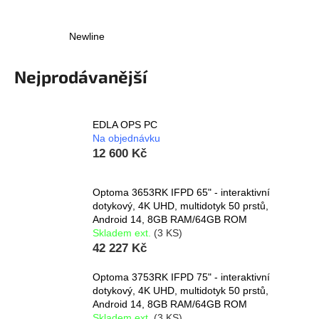
a
j
Newline
í
t
Nejprodávanější
?
EDLA OPS PC
Na objednávku
12 600 Kč
HLEDAT
Optoma 3653RK IFPD 65" - interaktivní
dotykový, 4K UHD, multidotyk 50 prstů,
Android 14, 8GB RAM/64GB ROM
Skladem ext.
(3 KS)
42 227 Kč
Optoma 3753RK IFPD 75" - interaktivní
dotykový, 4K UHD, multidotyk 50 prstů,
Android 14, 8GB RAM/64GB ROM
Skladem ext.
(3 KS)