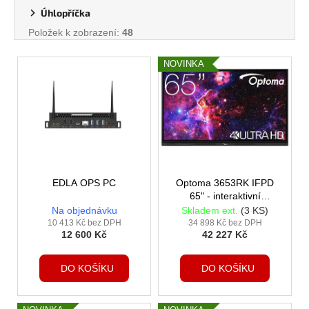
Úhlopříčka
Položek k zobrazení:
48
V
NOVINKA
ý
p
i
s
p
r
o
EDLA OPS PC
Optoma 3653RK IFPD
65" - interaktivní
d
dotykový, 4K UHD,
Na objednávku
Skladem ext.
(3 KS)
u
multidotyk 50 prstů,
10 413 Kč bez DPH
34 898 Kč bez DPH
12 600 Kč
42 227 Kč
Android 14, 8GB
k
RAM/64GB ROM
t
DO KOŠÍKU
DO KOŠÍKU
ů