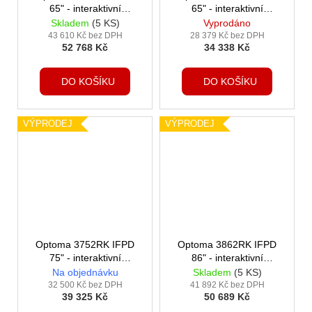
65" - interaktivní
65" - interaktivní
dotykový, 4K UHD,
dotykový, 4K UHD,
Skladem
(5 KS)
Vyprodáno
multidotyk 50 prstů,
multidotyk 40 prstů,
43 610 Kč bez DPH
28 379 Kč bez DPH
52 768 Kč
34 338 Kč
Android 13, 8GB
Android 11, 4GB
RAM/64GB ROM
RAM/32GB ROM
DO KOŠÍKU
DO KOŠÍKU
VÝPRODEJ
VÝPRODEJ
Optoma 3752RK IFPD
Optoma 3862RK IFPD
75" - interaktivní
86" - interaktivní
dotykový, 4K UHD,
dotykový, 4K UHD,
Na objednávku
Skladem
(5 KS)
multidotyk 40 prstů,
multidotyk 40 prstů,
32 500 Kč bez DPH
41 892 Kč bez DPH
39 325 Kč
50 689 Kč
Android 11, 4GB
Android 11, 4GB
RAM/32GB ROM
RAM/32GB ROM