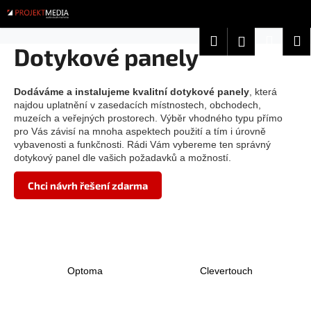
K
Přejít
na
o
obsah
Zpět
Zpět
Hledat
Nákup
M
Přihlášení
š
Dotykové panely
í
košík
C
k
o
Dodáváme a instalujeme kvalitní dotykové panely
, která
najdou uplatnění v zasedacích místnostech, obchodech,
p
muzeích a veřejných prostorech. Výběr vhodného typu přímo
o
pro Vás závisí na mnoha aspektech použití a tím i úrovně
t
vybavenosti a funkčnosti. Rádi Vám vybereme ten správný
dotykový panel dle vašich požadavků a možností.
ř
e
Chci návrh řešení zdarma
b
u
j
e
t
Optoma
Clevertouch
e
n