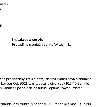
ámeček
ká
op
Instalace a servis
Provádíme montáž a servis AV techniky
eno pro všechny, kteří si chtějí dopřát kvalitu profesionálního
ou barvou
RAL 9003, tvar tubusu je čtvercový 10.5x10.5 cm do
 v
kanálech po celé délce tubusu optimalizovat umístění
obě zabudovaný trubkový pohon A-OK . Pohon pro modul tubusu