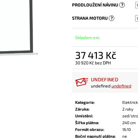
PRODLOUŽENÍ NÁVINU
?
STRANA MOTORU
?
Skladem ext.
37 413 Kč
30 920 Kč
bez DPH
Měrná
cena:
UNDEFINED
undefined
undefined
Kategorie
:
Elektric
Záruka
:
2 roky
Umístění
:
zeď/str
Šířka plátna
:
240 cm
Formát obrazu
:
16:10
Boční napnutí plátna
:
ne