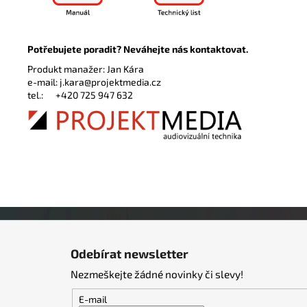
Potřebujete poradit? Neváhejte nás kontaktovat.
Produkt manažer: Jan Kára
e-mail:
j.kara@projektmedia.cz
tel.:
+420 725 947 632
Z
á
Odebírat newsletter
p
Nezmeškejte žádné novinky či slevy!
a
t
E-mail