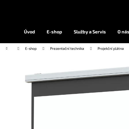
K
Přejít
na
o
obsah
Zpět
Zpět
š
do
do
í
Úvod
E-shop
Služby a Servis
O ná
k
obchodu
obchodu
Domů
E-shop
Prezentační technika
Projekční plátna