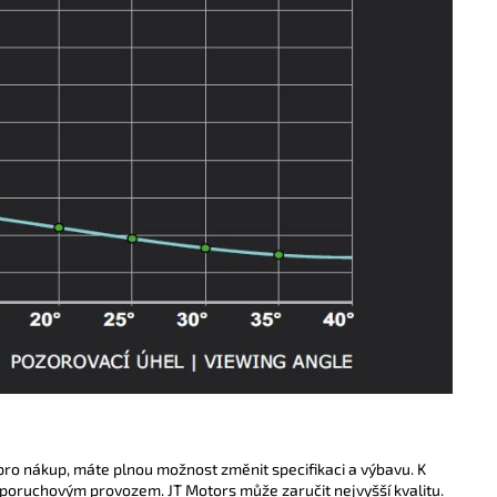
pro nákup, máte plnou možnost změnit specifikaci a výbavu. K
poruchovým provozem. JT Motors může zaručit nejvyšší kvalitu.