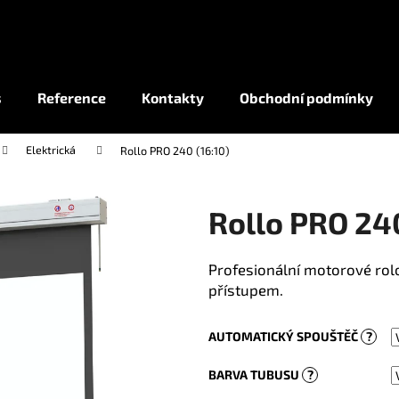
Co potřebujete najít?
s
Reference
Kontakty
Obchodní podmínky
Elektrická
Rollo PRO 240 (16:10)
HLEDAT
Rollo PRO 240
Profesionální motorové rol
přístupem.
AUTOMATICKÝ SPOUŠTĚČ
?
BARVA TUBUSU
?