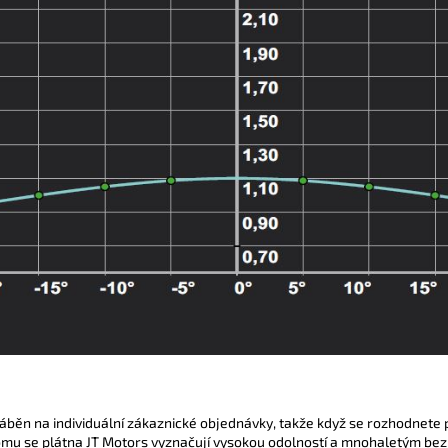
ráběn na individuální zákaznické objednávky, takže když se rozhodnete 
omu se plátna JT Motors vyznačují vysokou odolností a mnohaletým bez