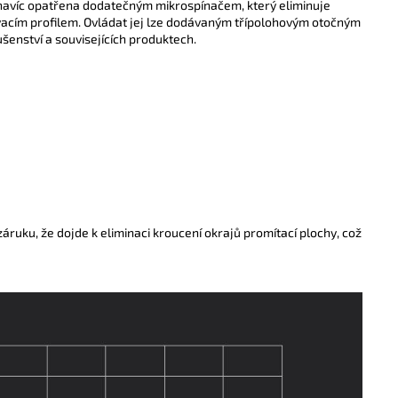
 navíc opatřena dodatečným mikrospínačem, který
eliminuje
vacím profilem.
Ovládat jej lze dodávaným třípolohovým otočným
šenství a souvisejících produktech.
ruku, že dojde k eliminaci kroucení okrajů promítací plochy, což