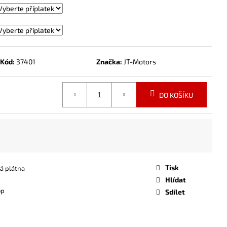
Kód:
37401
Značka:
JT-Motors
DO KOŠÍKU
Tisk
ká plátna
Hlídat
op
Sdílet