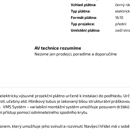
Vzhled plátna
:
černý r
Typ plátna
:
elektric
Formát plátna
:
16:10
Typ projekce
:
přední
Umístění plátna
:
zeď/str
AV technice rozumíme
Nejsme jen prodejci, poradíme a doporučíme
lektricky výsuvné projekční plátno určené k instalaci do podhledu.
Urč
ti, učebny atd. H
liníkový tubus je lakovaný bílou strukturální práškov
m.
VMS Systém – variabilní montážní systém umožňuje posuvem držáků
ní přístup pomocí odnímatelného spodního krytu.
onem, který umožňuje jeho svinutí a rozvinutí. Navíjecí hřídel má v s