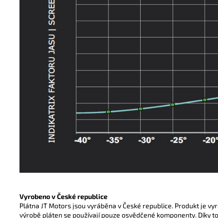
Vyrobeno v České republice
Plátna JT Motors jsou vyráběna v České republice. Produkt je vy
výrobě pláten se používají pouze osvědčené komponenty. Díky t