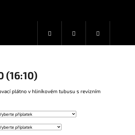
Hledat
Přihlášení
Nákupní
košík
 (16:10)
ovací plátno v hliníkovém tubusu s revizním