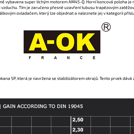
dně vybavena super tichým motorem AM45-Q. H
orní koncová poloha je
i vzduchu. Tím je zaručeno přesné uzavření tubusu trapézovým zatěžo
lkovým ovladačem, který lze objednat a naleznete jej v kategorii příslu
ana SP, která je navržena se stabilizátorem okrajů. Tento prvek dává zá