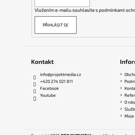
í
Vložením e-mailu souhlasíte s
podmínkami ochr
PŘIHLÁSIT SE
Kontakt
Infor
info
@
projektmedia.cz
Obch
+420 274 021 811
Podmí
Facebook
Konta
Youtube
Refe
O nás
Služb
Moje