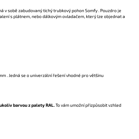
l má v sobě zabudovaný tichý trubkový pohon Somfy . Pouzdro je
alení s plátnem, nebo dálkovým ovladačem, který lze objednat a
mm . Jedná se o univerzální řešení vhodné pro většinu
ukoliv barvou z palety RAL.
To vám umožní přizpůsobit vzhled