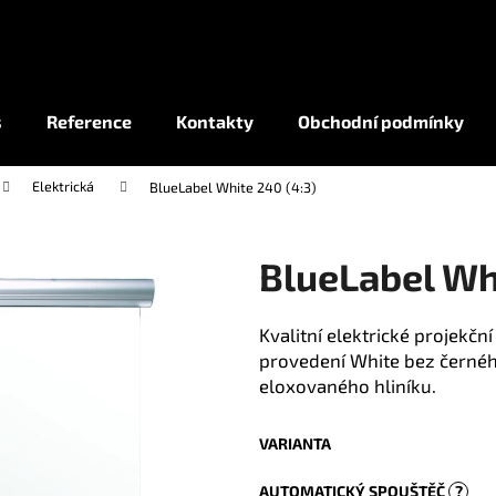
Co potřebujete najít?
s
Reference
Kontakty
Obchodní podmínky
Elektrická
BlueLabel White 240 (4:3)
HLEDAT
BlueLabel Whi
Kvalitní elektrické projekč
provedení White bez černéh
eloxovaného hliníku.
VARIANTA
AUTOMATICKÝ SPOUŠTĚČ
?