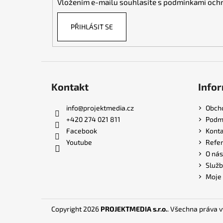
Vložením e-mailu souhlasíte s
podmínkami ochr
PŘIHLÁSIT SE
Kontakt
Infor
info
@
projektmedia.cz
Obch
+420 274 021 811
Podmí
Facebook
Konta
Youtube
Refe
O nás
Služb
Moje
Copyright 2026
PROJEKTMEDIA s.r.o.
. Všechna práva 