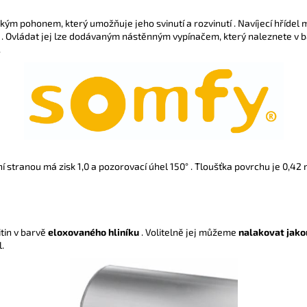
ckým pohonem, který umožňuje jeho svinutí a rozvinutí . Navíjecí hříde
 . Ovládat jej lze dodávaným nástěnným vypínačem, který naleznete v b
.
 stranou má zisk 1,0 a pozorovací úhel 150° . Tloušťka povrchu je 0,42 
tin v barvě
eloxovaného hliníku
. Volitelně jej můžeme
nalakovat jako
l.