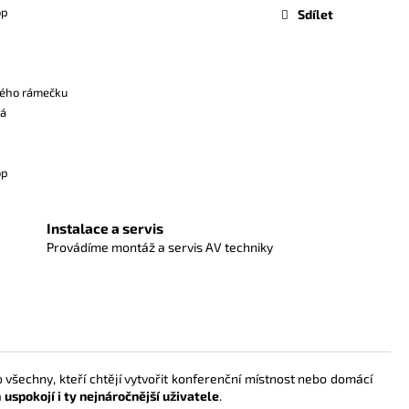
op
Sdílet
ného rámečku
ká
op
Instalace a servis
Provádíme montáž a servis AV techniky
 všechny, kteří chtějí vytvořit konferenční místnost nebo domácí
a
uspokojí i ty nejnáročnější uživatele
.