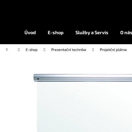
K
Přejít
na
o
obsah
Zpět
Zpět
š
do
do
í
Úvod
E-shop
Služby a Servis
O ná
k
obchodu
obchodu
Domů
E-shop
Prezentační technika
Projekční plátna