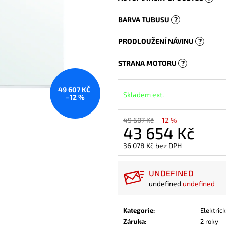
BARVA TUBUSU
?
PRODLOUŽENÍ NÁVINU
?
STRANA MOTORU
?
49 607 KČ
Skladem ext.
–12 %
49 607 Kč
–12 %
43 654 Kč
36 078 Kč
bez DPH
Měrná
cena:
UNDEFINED
undefined
undefined
Kategorie
:
Elektric
Záruka
:
2 roky