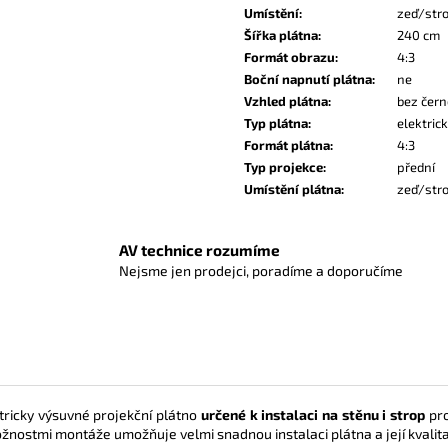
Umístění
:
zeď/str
Šířka plátna
:
240 cm
Formát obrazu
:
4:3
Boční napnutí plátna
:
ne
Vzhled plátna
:
bez čer
Typ plátna
:
elektric
Formát plátna
:
4:3
Typ projekce
:
přední
Umístění plátna
:
zeď/str
AV technice rozumíme
Nejsme jen prodejci, poradíme a doporučíme
tricky výsuvné projekční plátno
určené k instalaci na stěnu i strop
pro
nostmi montáže umožňuje velmi snadnou instalaci plátna a její kvalit