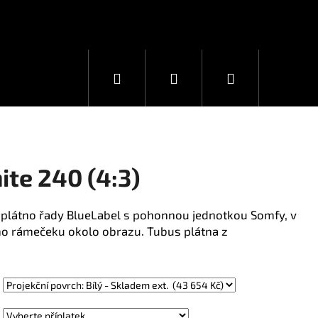
Hledat
Přihlášení
Nákupní
košík
te 240 (4:3)
ní plátno řady BlueLabel s pohonnou jednotkou Somfy, v
o rámečeku okolo obrazu. Tubus plátna z