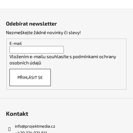
Z
á
Odebírat newsletter
p
Nezmeškejte žádné novinky či slevy!
a
t
E-mail
í
Vložením e-mailu souhlasíte s
podmínkami ochrany
osobních údajů
PŘIHLÁSIT SE
Kontakt
info
@
projektmedia.cz
+420 274 021 811