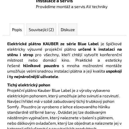
Instalace a servis
Provádíme montáž a servis AV techniky
Popis
Související (2)
Diskuze
Elektrické plátno KAUBER ze série Blue Label
je špičkové
elektricky výsuvné projekční plátno
určené k instalaci na
stěnu i strop
pro všechny, kteří chtějí vytvořit konferenční
místnost nebo domácí kino. Praktické a esteticky
řešené
hliníkové pouzdro
s mnoha možnostmi montáže
umožňuje velmi snadnou instalaci plátna a její kvalita
uspokojí
i ty nejnáročnější uživatele
.
Tichý elektrický pohon
Projekční plátno Kauber Blue Label je z výroby vybaveno
elektrickým pohonem, který umožňuje jeho svinutí a rozvinutí .
Navíjecí hřídel má v sobě zabudovaný tichý trubkový pohon
Somfy . Pouzdro je vyrobeno z lehce eloxovaného hliníku
standardně stříbrné barvy . Ovládat jej lze dodávaným
nástěnným vypínačem, který naleznete v balení s plátnem,
nebo dálkovým ovladačem, který lze objednat a naleznete jej v
kategorii příslušenství a souvisejících produktech.