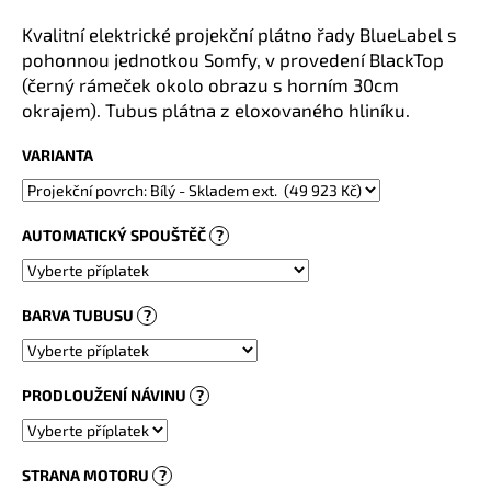
a
Kvalitní elektrické projekční plátno řady BlueLabel s
j
pohonnou jednotkou Somfy, v provedení BlackTop
í
(černý rámeček okolo obrazu s horním 30cm
t
okrajem). Tubus plátna z eloxovaného hliníku.
?
VARIANTA
AUTOMATICKÝ SPOUŠTĚČ
?
HLEDAT
BARVA TUBUSU
?
PRODLOUŽENÍ NÁVINU
?
STRANA MOTORU
?