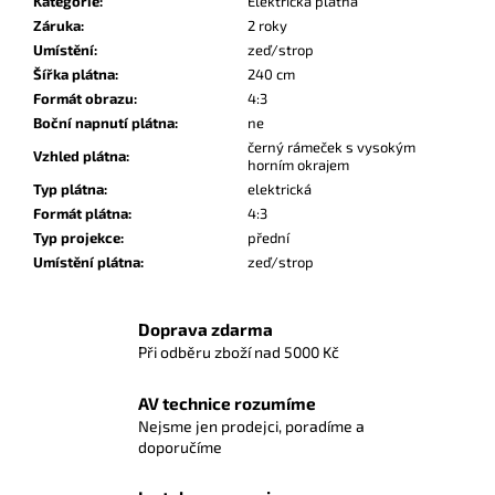
Kategorie
:
Elektrická plátna
Záruka
:
2 roky
Umístění
:
zeď/strop
Šířka plátna
:
240 cm
Formát obrazu
:
4:3
Boční napnutí plátna
:
ne
černý rámeček s vysokým
Vzhled plátna
:
horním okrajem
Typ plátna
:
elektrická
Formát plátna
:
4:3
Typ projekce
:
přední
Umístění plátna
:
zeď/strop
Doprava zdarma
Při odběru zboží nad 5000 Kč
AV technice rozumíme
Nejsme jen prodejci, poradíme a
doporučíme