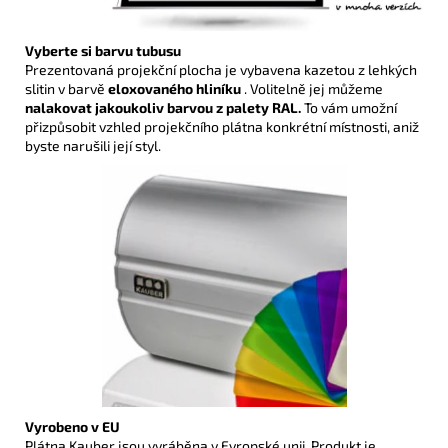
Vyberte si barvu tubusu
Prezentovaná projekční plocha je vybavena kazetou z lehkých
slitin v barvě
eloxovaného hliníku
. Volitelně jej můžeme
nalakovat jakoukoliv barvou z palety RAL.
To vám umožní
přizpůsobit vzhled projekčního plátna konkrétní místnosti, aniž
byste narušili její styl.
Vyrobeno v EU
Plátna Kauber jsou vyráběna v Evropské unii. Produkt je