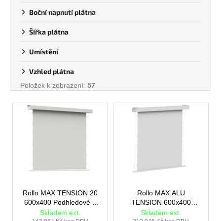
ů
Boční napnutí plátna
Šířka plátna
Umístění
Vzhled plátna
Položek k zobrazení:
57
V
ý
p
i
s
p
r
o
Rollo MAX TENSION 20
Rollo MAX ALU
600x400 Podhledové +
TENSION 600x400
d
rám pro vestavbu
Podhledové + rám pro
Skladem ext.
Skladem ext.