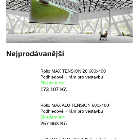
a
j
í
t
?
Nejprodávanější
Rollo MAX TENSION 20 600x400
HLEDAT
Podhledové + rám pro vestavbu
Skladem ext.
173 107 Kč
Rollo MAX ALU TENSION 600x400
Podhledové + rám pro vestavbu
Skladem ext.
257 663 Kč