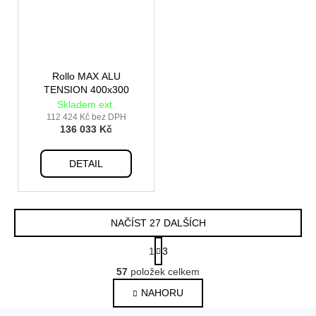
Rollo MAX ALU
TENSION 400x300
Skladem ext.
112 424 Kč bez DPH
136 033 Kč
DETAIL
NAČÍST 27 DALŠÍCH
S
1
3
t
O
r
57
položek celkem
v
á
NAHORU
l
n
k
á