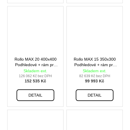
Rollo MAX 20 400x400
Rollo MAX 15 350x300
Podhledové + rám pro
Podhledové + rám pro
vestavbu
vestavbu
Skladem ext.
Skladem ext.
126 062 Kč bez DPH
82 639 Kč bez DPH
152 535 Kč
99 993 Kč
DETAIL
DETAIL