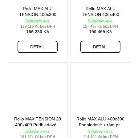
Rollo MAX ALU
Rollo MAX ALU
TENSION 400x300
TENSION 400x400
Podhledové + rám pro
Podhledové + rám pro
Skladem ext.
Skladem ext.
vestavbu
vestavbu
129 116 Kč bez DPH
157 437 Kč bez DPH
156 230 Kč
190 499 Kč
DETAIL
DETAIL
Rollo MAX TENSION 20
Rollo MAX ALU 400x300
400x400 Podhledové +
Podhledové + rám pro
rám pro vestavbu
vestavbu
Skladem ext.
Skladem ext.
161 374 Kč bez DPH
114 452 Kč bez DPH