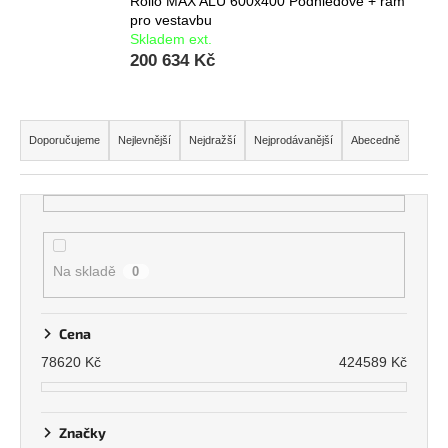
Rollo MAX ALU 600x400 Podhledové + rám
pro vestavbu
Skladem ext.
200 634 Kč
Ř
a
Doporučujeme
Nejlevnější
Nejdražší
Nejprodávanější
Abecedně
z
e
n
í
p
Na skladě
0
r
o
Cena
d
78620
Kč
424589
Kč
u
k
t
Značky