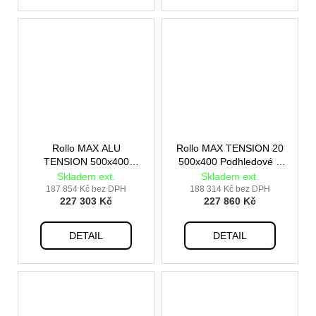
Rollo MAX ALU
Rollo MAX TENSION 20
TENSION 500x400
500x400 Podhledové +
Podhledové + rám pro
rám pro vestavbu
Skladem ext.
Skladem ext.
vestavbu
187 854 Kč bez DPH
188 314 Kč bez DPH
227 303 Kč
227 860 Kč
DETAIL
DETAIL