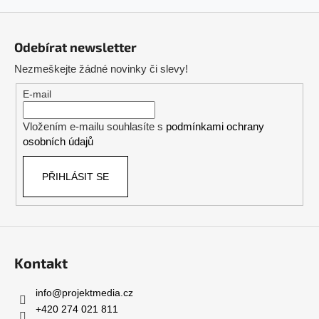
o
d
Z
v
a
á
á
c
Odebírat newsletter
n
p
í
í
Nezmeškejte žádné novinky či slevy!
p
a
r
t
E-mail
v
í
k
Vložením e-mailu souhlasíte s
podmínkami ochrany
y
osobních údajů
v
ý
PŘIHLÁSIT SE
p
i
s
u
Kontakt
info
@
projektmedia.cz
+420 274 021 811