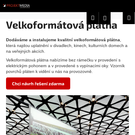
K
Přejít
na
o
obsah
Zpět
Zpět
Hledat
Nákup
M
Přihlášení
š
Velkoformátová plátna
í
košík
C
k
o
Dodáváme a instalujeme kvalitní velkoformátová plátna
,
která najdou uplatnění v divadlech, kinech, kulturních domech a
p
na veřejných akcích.
o
Velkoformátová plátna nabízíme bez rámečku v provedení s
t
elektrickým pohonem a v provedené s vypínacími oky. Vzorník
ř
povrchů pláten k vidění u nás na
provozovně.
e
Chci návrh řešení zdarma
b
u
j
e
t
e
n