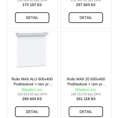
u
vestavbu
143 064 Kč bez DPH
212 945 Kč bez DPH
173 107 Kč
257 663 Kč
k
t
DETAIL
DETAIL
ů
Rollo MAX ALU 600x400
Rollo MAX 20 600x400
Podhledové + rám pro
Podhledové + rám pro
vestavbu
vestavbu
Skladem ext.
Skladem ext.
165 813 Kč bez DPH
166 213 Kč bez DPH
200 634 Kč
201 118 Kč
DETAIL
DETAIL