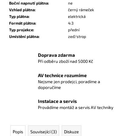
Boční napnutí plátna
:
ne
Vzhled plátna
:
černý rámeček
Typ plátna
:
elektrická
Formát plátna
:
4:3
Typ projekce
:
přední
Umístění plátna
:
zeď/strop
Doprava zdarma
Při odběru zboží nad 5000 Kč
AV technice rozumíme
Nejsme jen prodejci, poradíme a
doporučíme
Instalace a servis
Provádíme montáž a servis AV techniky
Popis
Související (3)
Diskuze