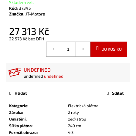
Skladem ext.
Kód:
37345
Značka:
JT-Motors
27 313 Kč
22 573 Kč
bez DPH
Měrná
DO KOŠÍKU
cena:
UNDEFINED
undefined
undefined
Hlídat
Sdílet
Kategorie
:
Elektrická plátna
Záruka
:
2 roky
Umístění
:
zeď/strop
Šířka plátna
:
240 cm
Formát obrazu
:
4:3