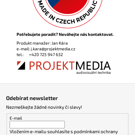
Potřebujete poradit? Neváhejte nás kontaktovat.
Produkt manažer: Jan Kára
e-mail:
j.kara@projektmedia.cz
tel.:
+420 725 947 632
Z
á
Odebírat newsletter
p
Nezmeškejte žádné novinky či slevy!
a
t
E-mail
í
Vložením e-mailu souhlasíte s
podmínkami ochrany