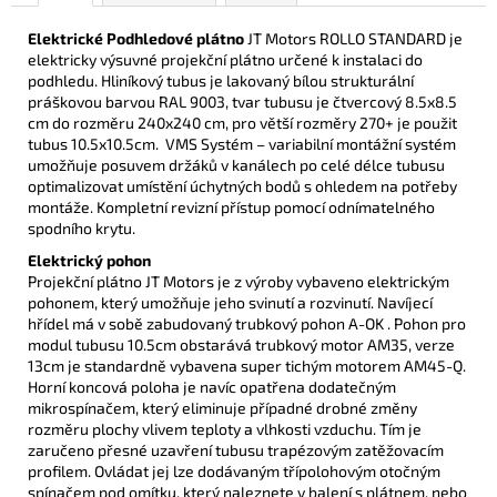
Elektrické Podhledové plátno
JT Motors ROLLO STANDARD je
elektricky výsuvné projekční plátno určené k instalaci do
podhledu.
H
liníkový tubus je lakovaný bílou strukturální
práškovou barvou
RAL 9003, tvar tubusu je čtvercový 8.5x8.5
cm do rozměru 240x240 cm,
pro větší rozměry 270+ je použit
tubus 10.5x10.5cm.
VMS Systém – variabilní montážní systém
umožňuje posuvem držáků v
kanálech po celé délce tubusu
optimalizovat umístění úchytných bodů s ohledem
na potřeby
montáže.
Kompletní revizní přístup pomocí odnímatelného
spodního krytu.
Elektrický pohon
Projekční plátno JT Motors je z výroby vybaveno elektrickým
pohonem, který umožňuje jeho svinutí a rozvinutí. Navíjecí
hřídel má v sobě zabudovaný trubkový pohon A-OK . Pohon pro
modul tubusu 10.5cm obstarává trubkový motor AM35, verze
13cm je standardně vybavena super tichým motorem AM45-Q.
H
orní koncová poloha je navíc opatřena dodatečným
mikrospínačem, který
eliminuje případné drobné změny
rozměru plochy vlivem teploty a vlhkosti vzduchu. Tím je
zaručeno přesné uzavření tubusu trapézovým zatěžovacím
profilem.
Ovládat jej lze dodávaným třípolohovým otočným
spínačem pod omítku, který naleznete v balení s plátnem, nebo