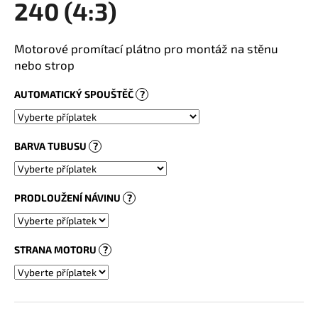
240 (4:3)
a
j
Motorové promítací plátno pro montáž na stěnu
í
nebo strop
t
?
AUTOMATICKÝ SPOUŠTĚČ
?
BARVA TUBUSU
?
HLEDAT
PRODLOUŽENÍ NÁVINU
?
STRANA MOTORU
?