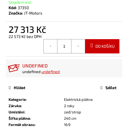
Skladem ext.
Kód:
37350
Značka:
JT-Motors
27 313 Kč
22 573 Kč
bez DPH
Měrná
DO KOŠÍKU
cena:
UNDEFINED
undefined
undefined
Hlídat
Sdílet
Kategorie
:
Elektrická plátna
Záruka
:
2 roky
Umístění
:
zeď/strop
Šířka plátna
:
240 cm
Formát obrazu
:
16:9