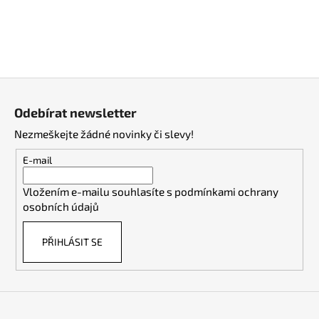
Z
á
Odebírat newsletter
p
Nezmeškejte žádné novinky či slevy!
a
t
E-mail
í
Vložením e-mailu souhlasíte s
podmínkami ochrany
osobních údajů
PŘIHLÁSIT SE