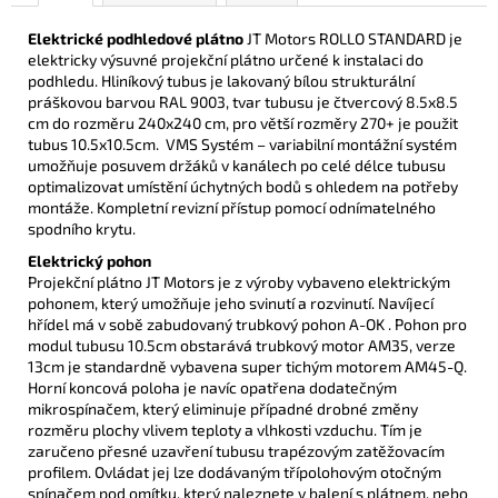
Elektrické podhledové plátno
JT Motors ROLLO STANDARD je
elektricky výsuvné projekční plátno určené k instalaci do
podhledu.
H
liníkový tubus je lakovaný bílou strukturální
práškovou barvou
RAL 9003, tvar tubusu je čtvercový 8.5x8.5
cm do rozměru 240x240 cm,
pro větší rozměry 270+ je použit
tubus 10.5x10.5cm.
VMS Systém – variabilní montážní systém
umožňuje posuvem držáků v
kanálech po celé délce tubusu
optimalizovat umístění úchytných bodů s ohledem
na potřeby
montáže.
Kompletní revizní přístup pomocí odnímatelného
spodního krytu.
Elektrický pohon
Projekční plátno JT Motors je z výroby vybaveno elektrickým
pohonem, který umožňuje jeho svinutí a rozvinutí. Navíjecí
hřídel má v sobě zabudovaný trubkový pohon A-OK . Pohon pro
modul tubusu 10.5cm obstarává trubkový motor AM35, verze
13cm je standardně vybavena super tichým motorem AM45-Q.
H
orní koncová poloha je navíc opatřena dodatečným
mikrospínačem, který
eliminuje případné drobné změny
rozměru plochy vlivem teploty a vlhkosti vzduchu. Tím je
zaručeno přesné uzavření tubusu trapézovým zatěžovacím
profilem.
Ovládat jej lze dodávaným třípolohovým otočným
spínačem pod omítku, který naleznete v balení s plátnem, nebo