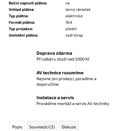
Boční napnutí plátna
:
ne
Vzhled plátna
:
černý rámeček
Typ plátna
:
elektrická
Formát plátna
:
16:9
Typ projekce
:
přední
Umístění plátna
:
zeď/strop
Doprava zdarma
Při odběru zboží nad 5000 Kč
AV technice rozumíme
Nejsme jen prodejci, poradíme a
doporučíme
Instalace a servis
Provádíme montáž a servis AV techniky
Popis
Související (3)
Diskuze