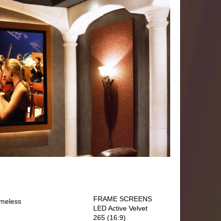
FRAME SCREENS
meless
LED Active Velvet
265 (16:9)
.