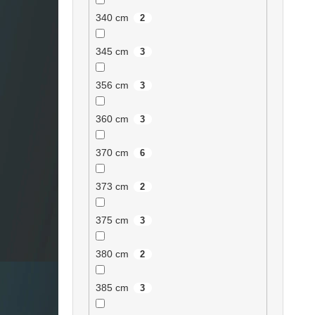
340 cm
2
345 cm
3
356 cm
3
360 cm
3
370 cm
6
373 cm
2
375 cm
3
380 cm
2
385 cm
3