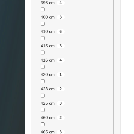
396 cm
4
400 cm
3
410 cm
6
415 cm
3
416 cm
4
420 cm
1
423 cm
2
425 cm
3
460 cm
2
465 cm
3