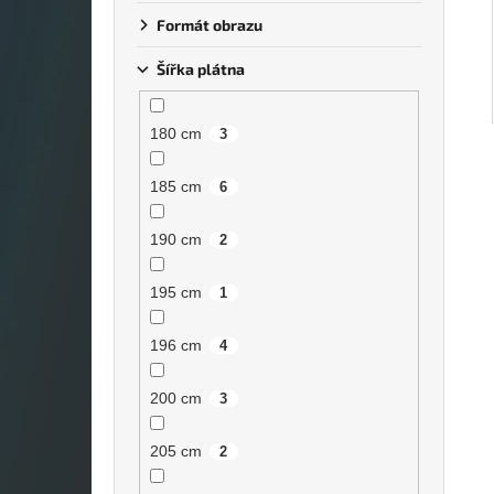
Formát obrazu
Šířka plátna
180 cm
3
185 cm
6
190 cm
2
195 cm
1
196 cm
4
200 cm
3
205 cm
2