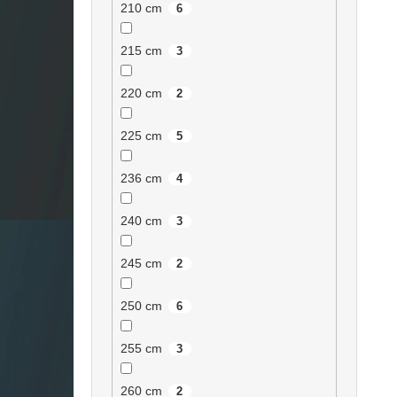
210 cm
6
215 cm
3
220 cm
2
225 cm
5
236 cm
4
240 cm
3
245 cm
2
250 cm
6
255 cm
3
260 cm
2