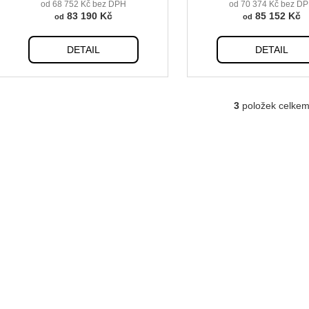
t
od 68 752 Kč bez DPH
od 70 374 Kč bez D
83 190 Kč
85 152 Kč
od
od
ů
DETAIL
DETAIL
3
položek celke
O
v
l
á
d
a
c
í
p
r
v
k
y