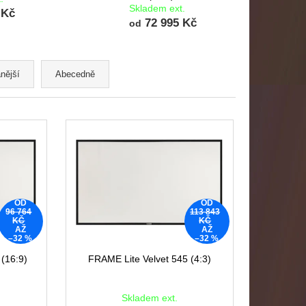
Skladem ext.
 Kč
72 995 Kč
od
nější
Abecedně
OD
OD
96 764
113 843
KČ
KČ
AŽ
AŽ
–32 %
–32 %
(16:9)
FRAME Lite Velvet 545 (4:3)
Skladem ext.