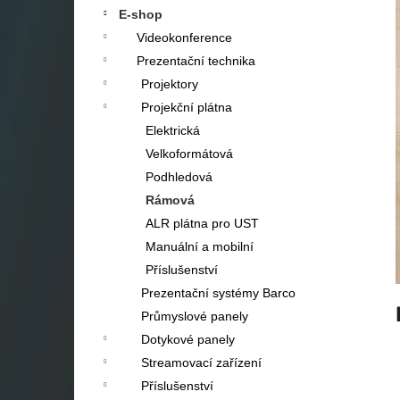
a
E-shop
n
Videokonference
e
Prezentační technika
l
Projektory
Projekční plátna
Elektrická
Velkoformátová
Podhledová
Rámová
ALR plátna pro UST
Manuální a mobilní
Příslušenství
Prezentační systémy Barco
Průmyslové panely
Dotykové panely
Streamovací zařízení
Příslušenství