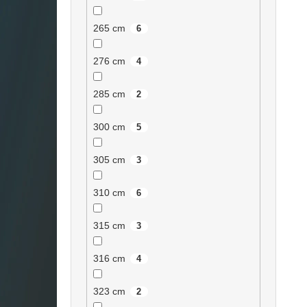
265 cm
6
276 cm
4
285 cm
2
300 cm
5
305 cm
3
310 cm
6
315 cm
3
316 cm
4
323 cm
2