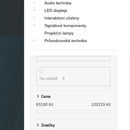
Audio technika
LED displeje
Interaktivní učebny
Signálové komponenty
Projekční lampy
Průvodcovská technika
Na skladě
0
Cena
83190
Kč
120219
Kč
Značky