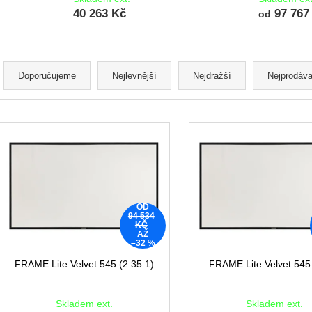
40 263 Kč
97 767
od
Ř
a
Doporučujeme
Nejlevnější
Nejdražší
Nejprodáva
z
e
V
n
ý
í
p
p
i
r
s
o
p
OD
94 534
d
r
KČ
AŽ
u
o
–32 %
k
d
FRAME Lite Velvet 545 (2.35:1)
FRAME Lite Velvet 545 
t
u
ů
k
Skladem ext.
Skladem ext.