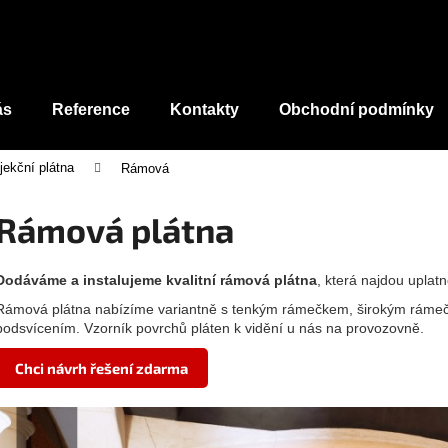
Co potřebujete najít?
ás
Reference
Kontakty
Obchodní podmínky
jekční plátna
Rámová
HLEDAT
Rámová plátna
Dodáváme a instalujeme kvalitní rámová plátna
, která najdou uplat
Rámová plátna nabízíme variantně s tenkým rámečkem, širokým rámeč
podsvícením. Vzorník povrchů pláten k vidění u nás na provozovně.
Chci návrh řešení zdarma