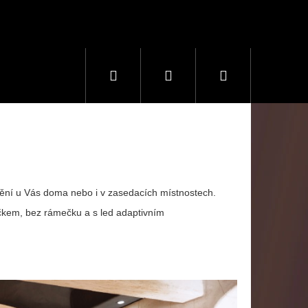
Hledat
Přihlášení
Nákupní
košík
nění u Vás doma nebo i v zasedacích místnostech.
kem, bez rámečku a s led adaptivním