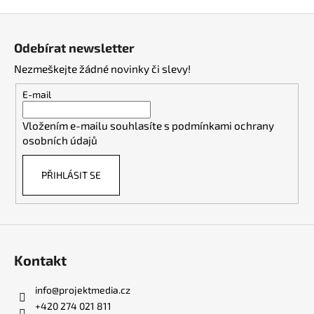
Z
á
Odebírat newsletter
p
Nezmeškejte žádné novinky či slevy!
a
t
E-mail
í
Vložením e-mailu souhlasíte s
podmínkami ochrany
osobních údajů
PŘIHLÁSIT SE
Kontakt
info
@
projektmedia.cz
+420 274 021 811