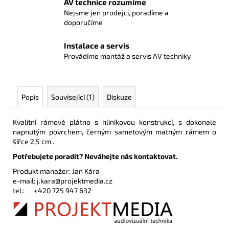
AV technice rozumíme
Nejsme jen prodejci, poradíme a
doporučíme
Instalace a servis
Provádíme montáž a servis AV techniky
Popis
Související (1)
Diskuze
Kvalitní rámové plátno s hliníkovou konstrukcí, s dokonale
napnutým povrchem, černým sametovým matným rámem o
šířce 2,5 cm .
Potřebujete poradit? Neváhejte nás kontaktovat.
Produkt manažer: Jan Kára
e-mail:
j.kara@projektmedia.cz
tel.:
+420 725 947 632