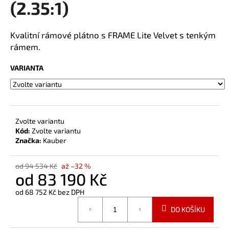
(2.35:1)
a
j
Kvalitní rámové plátno s FRAME Lite Velvet s tenkým
í
rámem.
t
?
VARIANTA
HLEDAT
Zvolte variantu
Kód:
Zvolte variantu
Značka:
Kauber
od 94 534 Kč
až –32 %
od
83 190 Kč
od
68 752 Kč
bez DPH
Měrná
DO KOŠÍKU
cena: