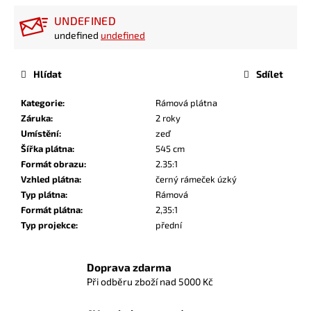
UNDEFINED
undefined
undefined
Hlídat
Sdílet
Kategorie
:
Rámová plátna
Záruka
:
2 roky
Umístění
:
zeď
Šířka plátna
:
545 cm
Formát obrazu
:
2.35:1
Vzhled plátna
:
černý rámeček úzký
Typ plátna
:
Rámová
Formát plátna
:
2,35:1
Typ projekce
:
přední
Doprava zdarma
Při odběru zboží nad 5000 Kč