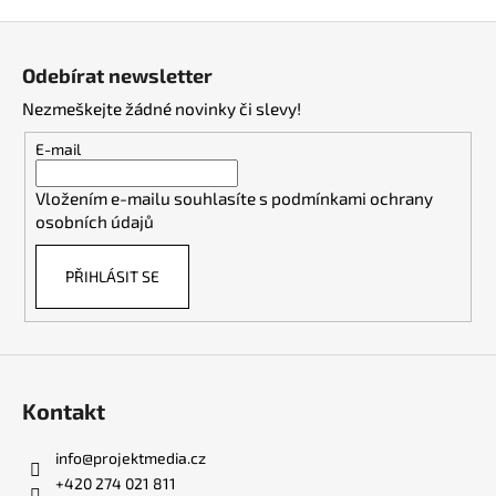
Z
á
Odebírat newsletter
p
Nezmeškejte žádné novinky či slevy!
a
t
E-mail
í
Vložením e-mailu souhlasíte s
podmínkami ochrany
osobních údajů
PŘIHLÁSIT SE
Kontakt
info
@
projektmedia.cz
+420 274 021 811