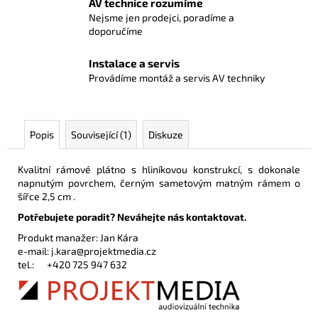
AV technice rozumíme
Nejsme jen prodejci, poradíme a
doporučíme
Instalace a servis
Provádíme montáž a servis AV techniky
Popis
Související (1)
Diskuze
Kvalitní rámové plátno s hliníkovou konstrukcí, s dokonale
napnutým povrchem, černým sametovým matným rámem o
šířce 2,5 cm .
Potřebujete poradit? Neváhejte nás kontaktovat.
Produkt manažer: Jan Kára
e-mail:
j.kara@projektmedia.cz
tel.:
+420 725 947 632