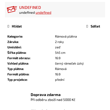
UNDEFINED
undefined
undefined
Hlídat
Sdílet
Kategorie
:
Rámová plátna
Záruka
:
2 roky
Umístění
:
zeď
Šířka plátna
:
545 cm
Formát obrazu
:
16:9
Vzhled plátna
:
černý rámeček úzký
Typ plátna
:
Rámová
Formát plátna
:
16:9
Typ projekce
:
přední
Doprava zdarma
Při odběru zboží nad 5000 Kč