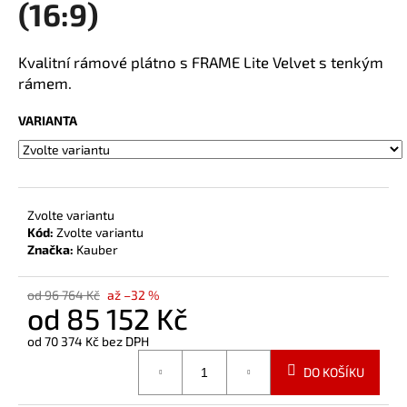
(16:9)
a
j
Kvalitní rámové plátno s FRAME Lite Velvet s tenkým
í
rámem.
t
?
VARIANTA
HLEDAT
Zvolte variantu
Kód:
Zvolte variantu
Značka:
Kauber
od 96 764 Kč
až –32 %
od
85 152 Kč
od
70 374 Kč
bez DPH
Měrná
DO KOŠÍKU
cena: