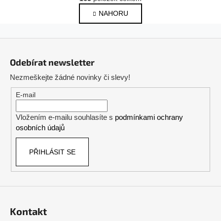
v
á
NAHORU
l
n
k
á
o
d
Z
v
a
á
á
c
Odebírat newsletter
n
p
í
í
Nezmeškejte žádné novinky či slevy!
p
a
r
t
E-mail
v
í
k
Vložením e-mailu souhlasíte s
podmínkami ochrany
y
osobních údajů
v
ý
PŘIHLÁSIT SE
p
i
s
u
Kontakt