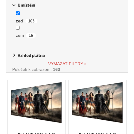
Umístění
zeď
163
zem
16
Vzhled plátna
VYMAZAT FILTRY
Položek k zobrazení:
163
V
ý
p
i
s
p
r