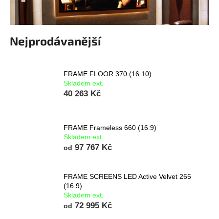
a
j
í
Nejprodávanější
t
?
FRAME FLOOR 370 (16:10)
Skladem ext.
40 263 Kč
HLEDAT
FRAME Frameless 660 (16:9)
Skladem ext.
97 767 Kč
od
FRAME SCREENS LED Active Velvet 265
(16:9)
Skladem ext.
72 995 Kč
od