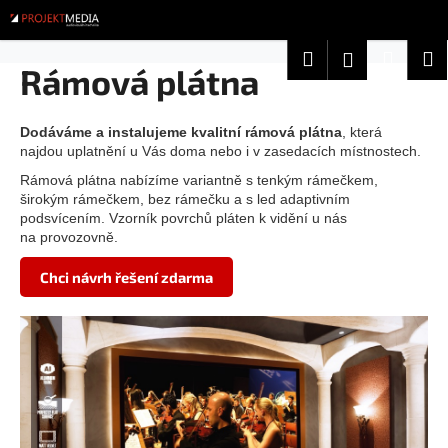
K
Přejít
na
o
obsah
Zpět
Zpět
Hledat
Nákup
M
Přihlášení
š
Rámová plátna
í
košík
C
k
o
Dodáváme a instalujeme kvalitní rámová plátna
, která
najdou uplatnění u Vás doma nebo i v zasedacích místnostech.
p
Rámová plátna nabízíme variantně s tenkým rámečkem,
o
širokým rámečkem, bez rámečku a s led adaptivním
t
podsvícením. Vzorník povrchů pláten k vidění u nás
ř
na provozovně.
e
Chci návrh řešení zdarma
b
u
j
e
t
e
n