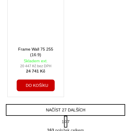
Frame Wall 75 255
(16:9)
Skladem ext.
20 447 Kč bez DPH
24 741 Kč
DO KOŠÍKU
NAČÍST 27 DALŠÍCH
S
1
7
t
O
r
163
položek celkem