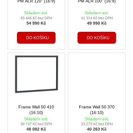
o
PM ALR 120" (16:9)
PM ALR 100" (16:9)
d
Skladem ext.
Skladem ext.
u
45 446 Kč bez DPH
41 314 Kč bez DPH
54 990 Kč
49 990 Kč
k
t
DO KOŠÍKU
DO KOŠÍKU
ů
Frame Wall 50 410
Frame Wall 50 370
(16:10)
(16:10)
Skladem ext.
Skladem ext.
39 737 Kč bez DPH
33 275 Kč bez DPH
48 082 Kč
40 263 Kč