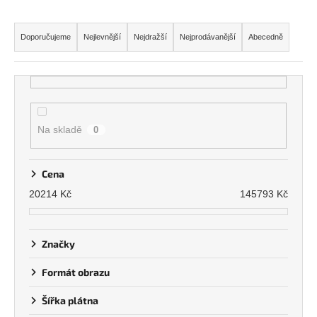
Ř
a
Doporučujeme
Nejlevnější
Nejdražší
Nejprodávanější
Abecedně
z
e
n
í
p
Na skladě
0
r
o
Cena
d
20214
Kč
145793
Kč
u
k
t
Značky
ů
Formát obrazu
Šířka plátna