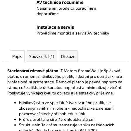
AV technice rozumíme
Nejsme jen prodejci, poradíme a
doporučíme
Instalace a servis
Provádíme montáž a servis AV techniky
Popis
Související (1)
Diskuze
Stacionární rámové plátno
JT Motors FrameWall je špičkové
plátno s rámem z hliníkového profilu. Ideální pro domácí kina a
profesionální prezentace. Rámové plátno je pevně napnuto na
rámu, což zajišťuje dokonalou napjatost a minimalizuje vlnění.
Poskytuje vynikající kvalitu obrazu a je esteticky příjemné.
Hliníkový rám ze speciálně tvarovaného profilu se
zkoseným vnitřním rohem -
nedochází ke zmenšení
pozorovací plochy při pohledu z úhlu.
Průřez profilu je šíře 7.5 x hloubka 3.5 cm.
Strukturální lak rámu zamezuje vzniku nežádoucích
odlesků. Odstín lakování rámu je RAL-9005