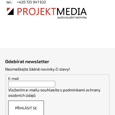
tel.:
+420 725 947 632
Z
á
Odebírat newsletter
p
Nezmeškejte žádné novinky či slevy!
a
t
E-mail
í
Vložením e-mailu souhlasíte s
podmínkami ochrany
osobních údajů
PŘIHLÁSIT SE