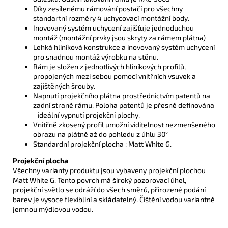
Díky zesílenému rámování postačí pro všechny
standartní rozměry 4 uchycovací montážní body.
Inovovaný systém uchycení zajišťuje jednoduchou
montáž (montážní prvky jsou skryty za rámem plátna)
Lehká hliníková konstrukce a inovovaný systém uchycení
pro snadnou montáž výrobku na stěnu.
Rám je složen z jednotlivých hliníkových profilů,
propojených mezi sebou pomocí vnitřních vsuvek a
zajištěných šrouby.
Napnutí projekčního plátna prostřednictvím patentů na
zadní straně rámu. Poloha patentů je přesně definována
-
ideální vypnutí projekční plochy.
Vnitřně zkosený profil umožní viditelnost nezmenšeného
obrazu na plátně až do pohledu z úhlu 30°
Standardní projekční plocha :
Matt White G
.
Projekční plocha
Všechny varianty produktu jsou vybaveny projekční plochou
Matt White G. Tento povrch má široký pozorovací úhel,
projekční světlo se odráží do všech směrů, přirozené podání
barev je vysoce flexibliní a skládatelný. Čištění vodou variantně
jemnou mýdlovou vodou.