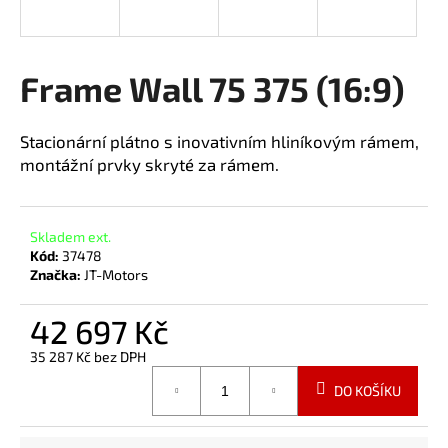
a
j
í
Frame Wall 75 375 (16:9)
t
?
Stacionární plátno s inovativním hliníkovým rámem,
montážní prvky skryté za rámem.
HLEDAT
Skladem ext.
Kód:
37478
Značka:
JT-Motors
42 697 Kč
35 287 Kč bez DPH
Měrná
DO KOŠÍKU
cena: