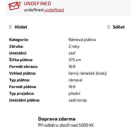
UNDEFINED
undefined
undefined
Hlídat
Sdílet
Kategorie
:
Rámová plátna
Záruka
:
2 roky
Umístění
:
zeď
Šířka plátna
:
375 cm
Formát obrazu
:
16:9
Vzhled plátna
:
černý rámeček široký
Typ plátna
:
rámová
Formát plátna
:
16:9
Typ projekce
:
přední
Umístění plátna
:
zeď/strop
Doprava zdarma
Při odběru zboží nad 5000 Kč