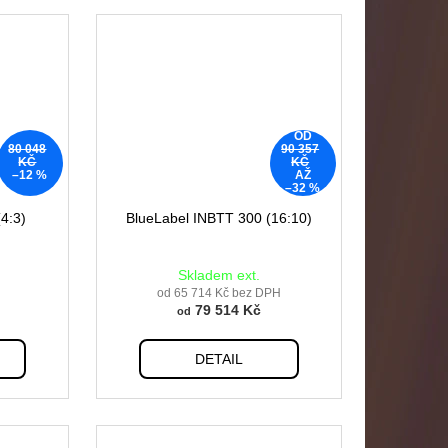
OD
80 048
90 357
KČ
KČ
–12 %
AŽ
–32 %
4:3)
BlueLabel INBTT 300 (16:10)
Skladem ext.
od 65 714 Kč bez DPH
79 514 Kč
od
DETAIL