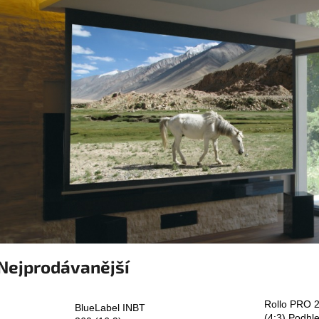
Nejprodávanější
Rollo PRO 
BlueLabel INBT
(4:3) Podhl