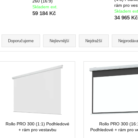
260 (16:9)
rám pro ves
Skladem ext.
Skladem ext
59 184 Kč
34 965 Kč
Ř
a
Doporučujeme
Nejlevnější
Nejdražší
Nejprodáva
z
e
V
n
ý
í
p
p
i
r
s
o
p
d
r
u
o
k
d
Rollo PRO 300 (1:1) Podhledové
Rollo PRO 300 (16:
t
+ rám pro vestavbu
Podhledové + rám pro v
u
ů