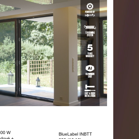
200 W
BlueLabel INBTT
edové +