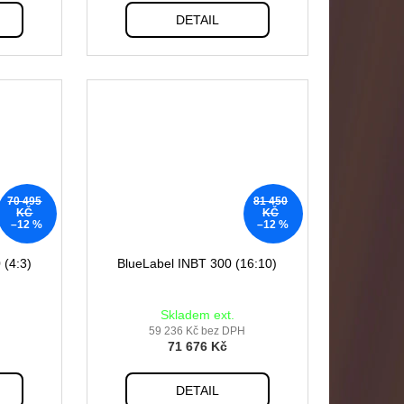
DETAIL
70 495
81 450
KČ
KČ
–12 %
–12 %
 (4:3)
BlueLabel INBT 300 (16:10)
Skladem ext.
59 236 Kč bez DPH
71 676 Kč
DETAIL