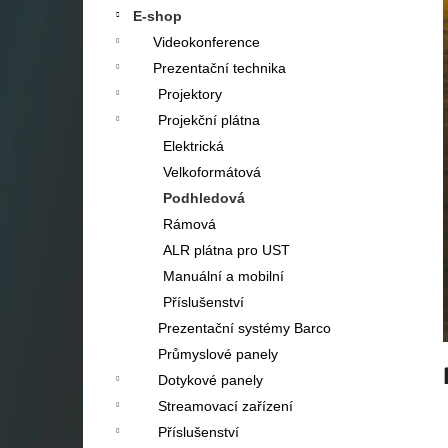
a
E-shop
n
Videokonference
e
Prezentační technika
l
Projektory
Projekční plátna
Elektrická
Velkoformátová
Podhledová
Rámová
ALR plátna pro UST
Manuální a mobilní
Příslušenství
Prezentační systémy Barco
Průmyslové panely
Dotykové panely
Streamovací zařízení
Příslušenství