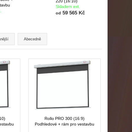
220 (16:10)
tavbu
Skladem ext.
.
59 565 Kč
od
nější
Abecedně
10)
Rollo PRO 300 (16:9)
estavbu
Podhledové + rám pro vestavbu