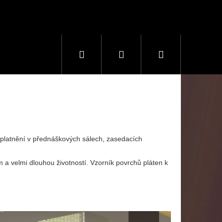
Hledat
Přihlášení
Nákupní
košík
uplatnění v přednáškových sálech, zasedacích
 velmi dlouhou životností. Vzorník povrchů pláten k