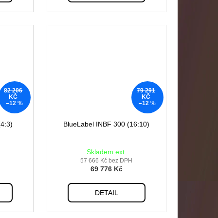
82 206
79 291
KČ
KČ
–12 %
–12 %
4:3)
BlueLabel INBF 300 (16:10)
Skladem ext.
57 666 Kč bez DPH
69 776 Kč
DETAIL