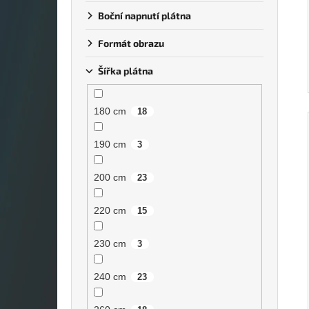
Boční napnutí plátna
Formát obrazu
Šířka plátna
180 cm
18
190 cm
3
200 cm
23
220 cm
15
230 cm
3
240 cm
23