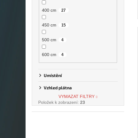
400 cm
27
450 cm
15
500 cm
4
600 cm
4
Umístění
Vzhled plátna
VYMAZAT FILTRY
Položek k zobrazení:
23