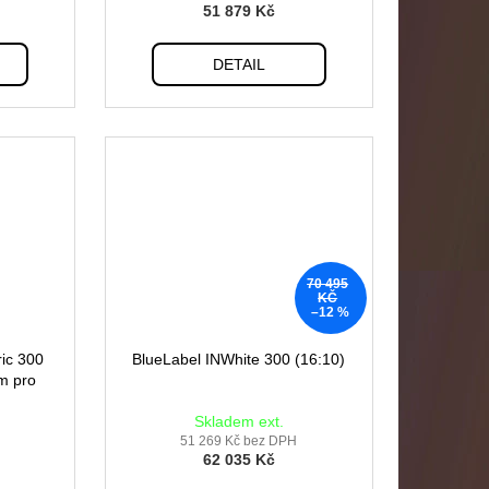
51 879 Kč
DETAIL
70 495
KČ
–12 %
ic 300
BlueLabel INWhite 300 (16:10)
m pro
Skladem ext.
51 269 Kč bez DPH
62 035 Kč