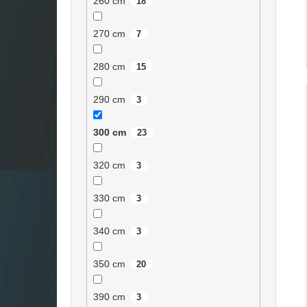
260 cm
18
270 cm
7
280 cm
15
290 cm
3
300 cm
23
320 cm
3
330 cm
3
340 cm
3
350 cm
20
390 cm
3