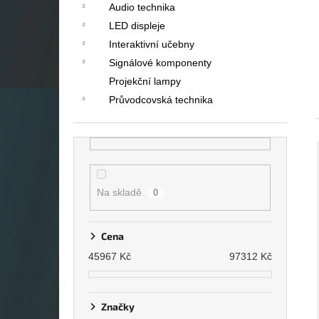
Audio technika
LED displeje
Interaktivní učebny
Signálové komponenty
Projekční lampy
Průvodcovská technika
Na skladě
0
Cena
45967
Kč
97312
Kč
Značky