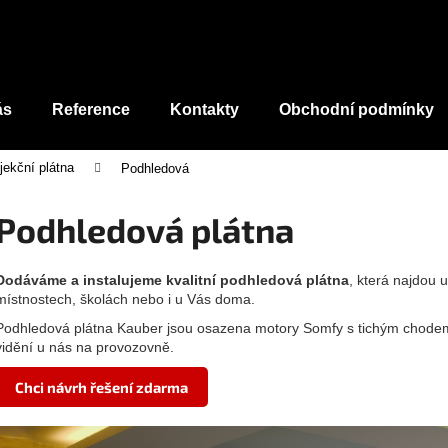
Co potřebujete najít?
ás
Reference
Kontakty
Obchodní podmínky
jekční plátna
Podhledová
HLEDAT
Podhledová plátna
Dodáváme a instalujeme kvalitní podhledová plátna
, která najdou 
místnostech, školách nebo i u Vás doma.
Podhledová plátna Kauber jsou osazena motory Somfy s tichým chodem a
vidění u nás na provozovně.
Chci návrh řešení zdarma