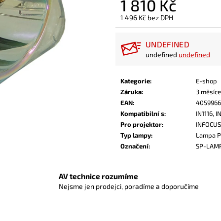
1 810 Kč
1 496 Kč bez DPH
Měrná
cena:
UNDEFINED
undefined
undefined
Kategorie
:
E-shop
Záruka
:
3 měsíce
EAN
:
4059966
Kompatibilní s
:
IN1116, 
Pro projektor
:
INFOCUS
Typ lampy
:
Lampa P
Označení
:
SP-LAM
AV technice rozumíme
Nejsme jen prodejci, poradíme a doporučíme