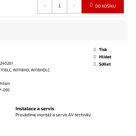
DO KOŠÍKU
Tisk
Hlídat
240261
Sdílet
IN1116LC, IN1118HD, IN118HDLC
hilips
P-095
Instalace a servis
Provádíme montáž a servis AV techniky