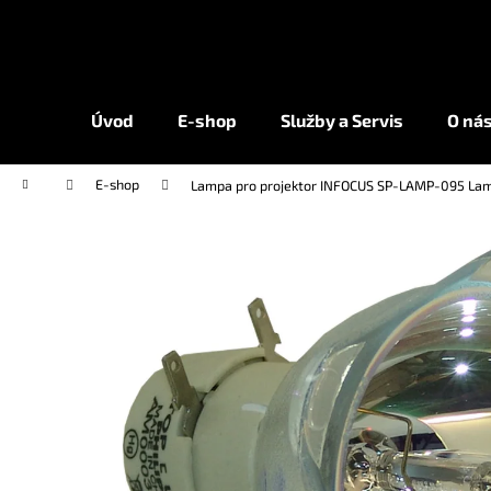
K
Přejít
na
o
obsah
Zpět
Zpět
š
do
do
í
Úvod
E-shop
Služby a Servis
O ná
k
obchodu
obchodu
Domů
E-shop
Lampa pro projektor INFOCUS SP-LAMP-095 Lam