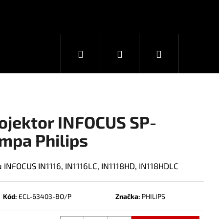
Hledat
Přihlášení
Nákupní
košík
ojektor INFOCUS SP-
mpa Philips
u INFOCUS IN1116, IN1116LC, IN1118HD, IN118HDLC
Kód:
ECL-63403-BO/P
Značka:
PHILIPS