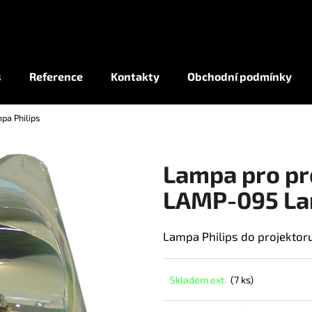
Co potřebujete najít?
s
Reference
Kontakty
Obchodní podmínky
pa Philips
HLEDAT
Lampa pro pr
LAMP-095 La
Lampa Philips do projektor
Skladem ext.
(7 ks)