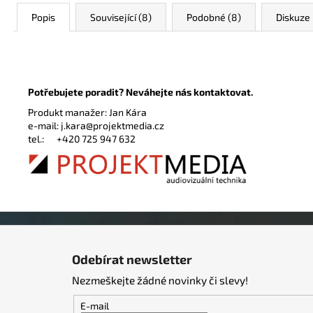
Popis
Související (8)
Podobné (8)
Diskuze
Potřebujete poradit? Neváhejte nás kontaktovat.
Produkt manažer: Jan Kára
e-mail:
j.kara@projektmedia.cz
tel.:
+420 725 947 632
Z
á
Odebírat newsletter
p
Nezmeškejte žádné novinky či slevy!
a
t
E-mail