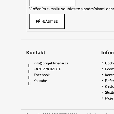
í
Vložením e-mailu souhlasíte s
podmínkami ochr
PŘIHLÁSIT SE
Kontakt
Infor
info
@
projektmedia.cz
Obch
+420 274 021 811
Podmí
Facebook
Konta
Youtube
Refe
O nás
Služb
Moje