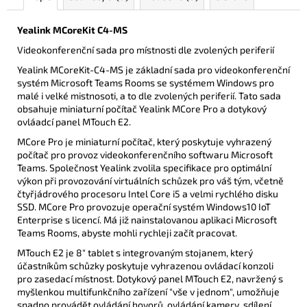
Yealink MCoreKit C4-MS
Videokonferenční sada pro místnosti dle zvolených periferií
Yealink MCoreKit-C4-MS je základní sada pro videokonferenční
systém Microsoft Teams Rooms se systémem Windows pro
malé i velké mistnosoti, a to dle zvolených periferií. Tato sada
obsahuje miniaturní počítač Yealink MCore Pro a dotykový
ovláadcí panel MTouch E2.
MCore Pro je miniaturní počítač, který poskytuje vyhrazený
počítač pro provoz videokonferenčního softwaru Microsoft
Teams. Společnost Yealink zvolila specifikace pro optimální
výkon při provozování virtuálních schůzek pro váš tým, včetně
čtyřjádrového procesoru Intel Core i5 a velmi rychlého disku
SSD. MCore Pro provozuje operační systém Windows10 IoT
Enterprise s licencí. Má již nainstalovanou aplikaci Microsoft
Teams Rooms, abyste mohli rychleji začít pracovat.
MTouch E2 je 8" tablet s integrovaným stojanem, který
účastníkům schůzky poskytuje vyhrazenou ovládací konzoli
pro zasedací místnost. Dotykový panel MTouch E2, navržený s
myšlenkou multifunkčního zařízení "vše v jednom", umožňuje
snadno provádět ovládání hovorů, ovládání kamery, sdílení