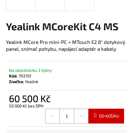
a
j
í
Yealink MCoreKit C4 MS
t
?
Yealink MCore Pro mini-PC + MTouch E2 8" dotykový
panel, snímač pohybu, napájecí adaptér a kabely
HLEDAT
Na objednávku 3 týdny
Kód:
793701
Značka:
Yealink
60 500 Kč
50 000 Kč bez DPH
Měrná
DO KOŠÍKU
cena: