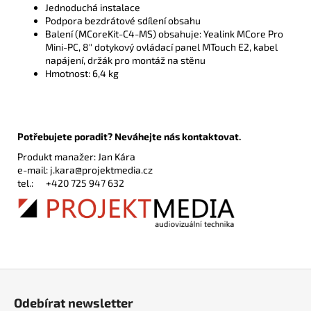
Jednoduchá instalace
Podpora bezdrátové sdílení obsahu
Balení (MCoreKit-C4-MS) obsahuje: Yealink MCore Pro
Mini-PC, 8" dotykový ovládací panel MTouch E2, kabel
napájení, držák pro montáž na stěnu
Hmotnost: 6,4 kg
Potřebujete poradit? Neváhejte nás kontaktovat.
Produkt manažer: Jan Kára
e-mail:
j.kara@projektmedia.cz
tel.:
+420 725 947 632
Z
á
Odebírat newsletter