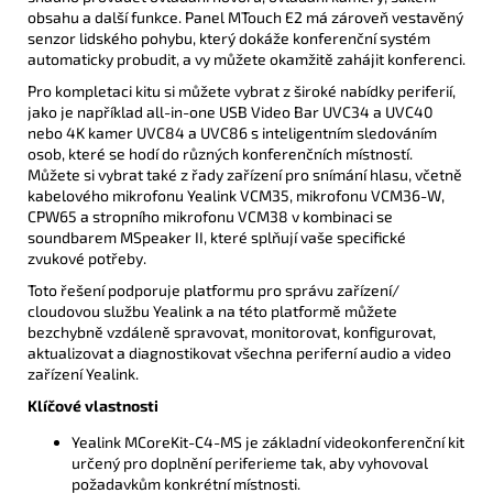
obsahu a další funkce. Panel MTouch E2 má zároveň vestavěný
senzor lidského pohybu, který dokáže konferenční systém
automaticky probudit, a vy můžete okamžitě zahájit konferenci.
Pro kompletaci kitu si můžete vybrat z široké nabídky periferií,
jako je například all-in-one USB Video Bar UVC34 a UVC40
nebo 4K kamer UVC84 a UVC86 s inteligentním sledováním
osob, které se hodí do různých konferenčních místností.
Můžete si vybrat také z řady zařízení pro snímání hlasu, včetně
kabelového mikrofonu Yealink VCM35, mikrofonu VCM36-W,
CPW65 a stropního mikrofonu VCM38 v kombinaci se
soundbarem MSpeaker II, které splňují vaše specifické
zvukové potřeby.
Toto řešení podporuje platformu pro správu zařízení/
cloudovou službu Yealink a na této platformě můžete
bezchybně vzdáleně spravovat, monitorovat, konfigurovat,
aktualizovat a diagnostikovat všechna periferní audio a video
zařízení Yealink.
Klíčové vlastnosti
Yealink MCoreKit-C4-MS je základní videokonferenční kit
určený pro doplnění periferieme tak, aby vyhovoval
požadavkům konkrétní místnosti.