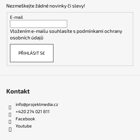
p
Nezmeškejte žádné novinky či slevy!
a
t
E-mail
í
Vložením e-mailu souhlasíte s
podmínkami ochrany
osobních údajů
PŘIHLÁSIT SE
Kontakt
info
@
projektmedia.cz
+420 274 021 811
Facebook
Youtube