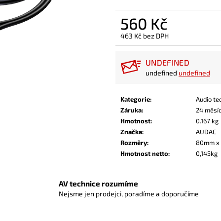
560 Kč
463 Kč bez DPH
Měrná
cena:
UNDEFINED
undefined
undefined
Kategorie
:
Audio te
Záruka
:
24 měsí
Hmotnost
:
0.167 kg
Značka
:
AUDAC
Rozměry
:
80mm x
Hmotnost netto
:
0,145kg
AV technice rozumíme
Nejsme jen prodejci, poradíme a doporučíme