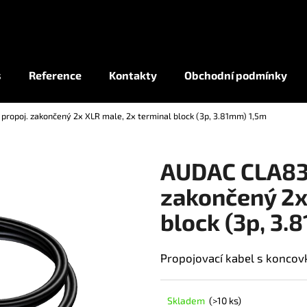
Co potřebujete najít?
s
Reference
Kontakty
Obchodní podmínky
ropoj. zakončený 2x XLR male, 2x terminal block (3p, 3.81mm) 1,5m
HLEDAT
AUDAC CLA834
zakončený 2x
block (3p, 3.
Propojovací kabel s koncovk
Skladem
(>10 ks)