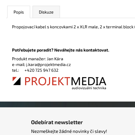
Popis
Diskuze
Propojovací kabel s koncovkami 2 x XLR male, 2 x terminal block
Potřebujete poradit? Neváhejte nás kontaktovat.
Produkt manažer: Jan Kára
e-mail:
j.kara@projektmedia.cz
tel.:
+420 725 947 632
Z
á
Odebírat newsletter
p
Nezmeškejte žádné novinky či slevy!
a