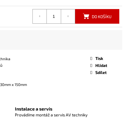
DO KOŠÍKU
Tisk
chnika
ců
Hlídat
Sdílet
 30mm x 150mm
Instalace a servis
Provádíme montáž a servis AV techniky