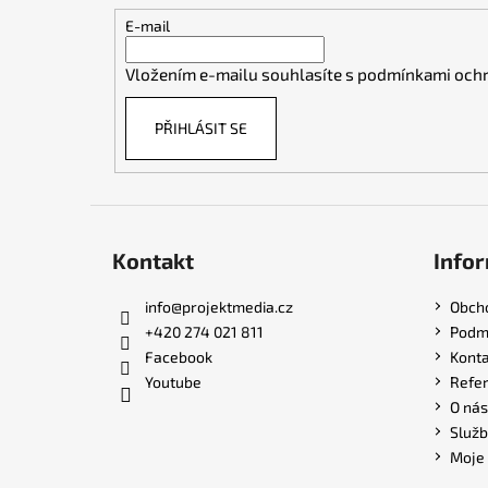
t
E-mail
í
Vložením e-mailu souhlasíte s
podmínkami ochr
PŘIHLÁSIT SE
Kontakt
Infor
info
@
projektmedia.cz
Obch
+420 274 021 811
Podmí
Facebook
Konta
Youtube
Refe
O nás
Služb
Moje