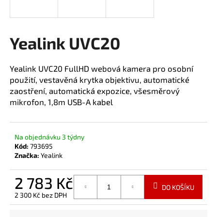
a
j
í
Yealink UVC20
t
?
Yealink UVC20 FullHD webová kamera pro osobní
použití, vestavěná krytka objektivu, automatické
zaostření, automatická expozice, všesměrový
mikrofon, 1,8m USB-A kabel
HLEDAT
Na objednávku 3 týdny
Kód:
793695
Značka:
Yealink
2 783 Kč
DO KOŠÍKU
2 300 Kč bez DPH
Měrná
cena: