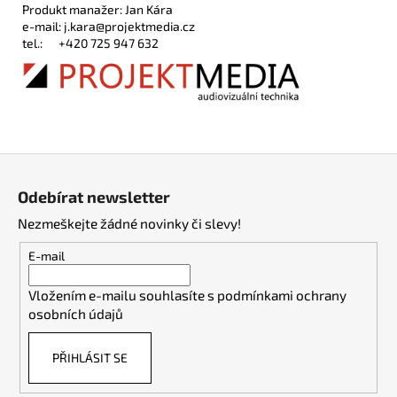
Produkt manažer: Jan Kára
e-mail:
j.kara@projektmedia.cz
tel.:
+420 725 947 632
Z
á
Odebírat newsletter
p
Nezmeškejte žádné novinky či slevy!
a
t
E-mail
í
Vložením e-mailu souhlasíte s
podmínkami ochrany
osobních údajů
PŘIHLÁSIT SE