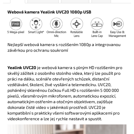
Webová kamera Yealink UVC20 1080p USB
Nejlepší webová kamera s rozlišením 1080p a integrovanou
závěrkou pro ochranu soukromí
Yealink UVC20
je webová kamera s plným HD rozlišením pro
skvělý zážitek z osobního stolního videa, který lze použít pro
práci na dálku, scénáře otevřených schůzek, distanční
vzdělávání, školení, živé vysílání a telemedicínu. UVC20,
poháněný skleněnou čočkou Full HD s rozlišením 5 000 000
pixelů, všesměrovým mikrofonem, automatickou expozicí,
automatickým ostřením a otočným objektivem, zajišťuje
dokonale čisté video v jakémkoli prostředí. UVC20 je
kompatibilní s prakticky všemi softwarovými aplikacemi pro
videokonference a lze jej rychle nastavit a spustit.