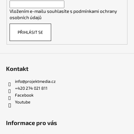
í
í
p
Vložením e-mailu souhlasíte s
podmínkami ochrany
r
osobních údajů
v
k
PŘIHLÁSIT SE
y
v
ý
p
i
s
Kontakt
u
info
@
projektmedia.cz
+420 274 021 811
Facebook
Youtube
Informace pro vás