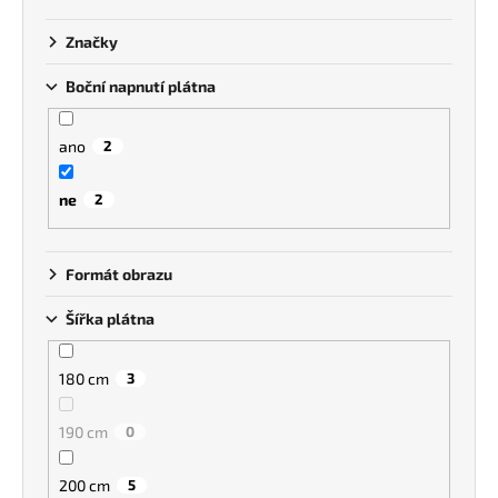
k
a
t
Značky
j
ů
í
Boční napnutí plátna
t
?
ano
2
ne
2
HLEDAT
Formát obrazu
Šířka plátna
180 cm
3
190 cm
0
200 cm
5