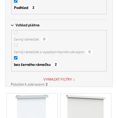
Podhled
2
Vzhled plátna
černý rámeček
0
černý rámeček s vysokým horním okrajem
0
bez černého rámečku
2
VYMAZAT FILTRY
Položek k zobrazení:
2
V
ý
p
i