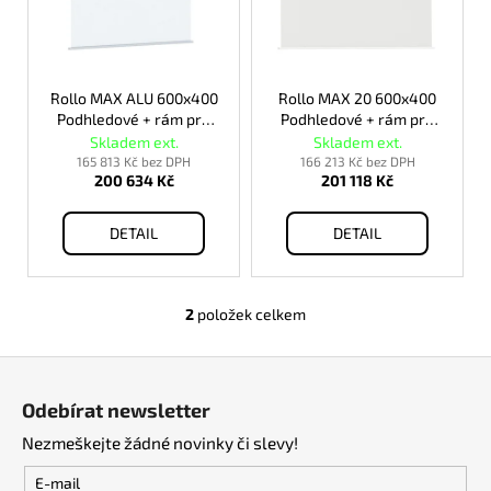
s
p
r
o
Rollo MAX ALU 600x400
Rollo MAX 20 600x400
Podhledové + rám pro
Podhledové + rám pro
d
vestavbu
vestavbu
Skladem ext.
Skladem ext.
u
165 813 Kč bez DPH
166 213 Kč bez DPH
200 634 Kč
201 118 Kč
k
t
DETAIL
DETAIL
ů
2
položek celkem
O
v
Z
l
á
á
Odebírat newsletter
d
p
a
Nezmeškejte žádné novinky či slevy!
a
c
t
E-mail