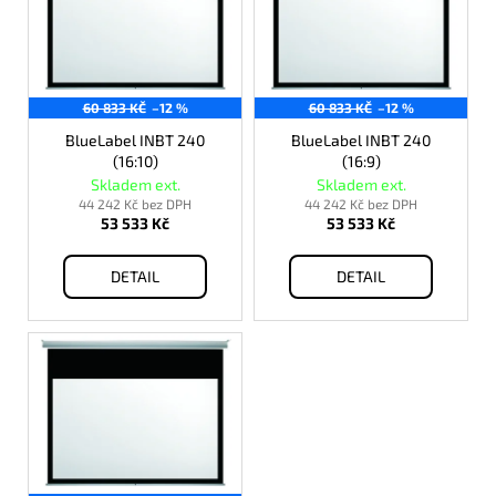
p
i
s
p
60 833 KČ
–12 %
60 833 KČ
–12 %
r
o
BlueLabel INBT 240
BlueLabel INBT 240
(16:10)
(16:9)
d
Skladem ext.
Skladem ext.
u
44 242 Kč bez DPH
44 242 Kč bez DPH
53 533 Kč
53 533 Kč
k
t
DETAIL
DETAIL
ů