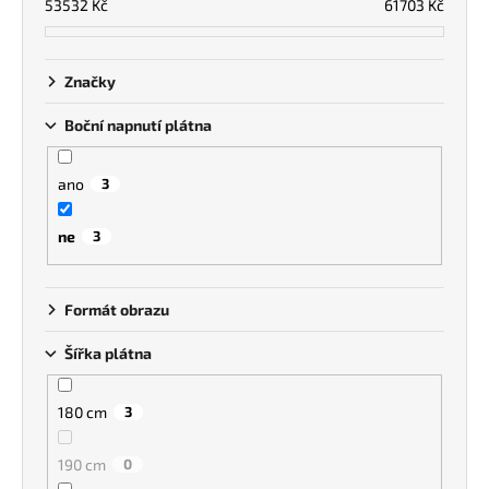
53532
Kč
61703
Kč
u
a
k
j
t
í
Značky
ů
t
Boční napnutí plátna
?
ano
3
ne
3
HLEDAT
Formát obrazu
Šířka plátna
180 cm
3
190 cm
0