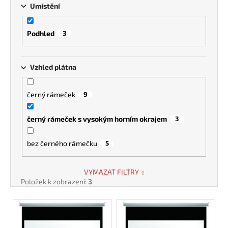
Umístění
Podhled
3
Vzhled plátna
černý rámeček
9
černý rámeček s vysokým horním okrajem
3
bez černého rámečku
5
VYMAZAT FILTRY
Položek k zobrazení:
3
V
ý