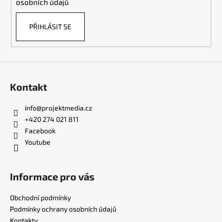
osobních údajů
v
k
PŘIHLÁSIT SE
y
v
ý
p
i
s
Kontakt
u
info
@
projektmedia.cz
+420 274 021 811
Facebook
Youtube
Informace pro vás
Obchodní podmínky
Podmínky ochrany osobních údajů
Kontakty