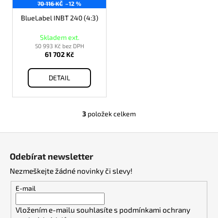
70 116 KČ
–12 %
BlueLabel INBT 240 (4:3)
Skladem ext.
50 993 Kč bez DPH
61 702 Kč
DETAIL
3
položek celkem
O
v
Z
l
á
á
Odebírat newsletter
d
p
a
Nezmeškejte žádné novinky či slevy!
a
c
t
E-mail
í
í
p
Vložením e-mailu souhlasíte s
podmínkami ochrany
r