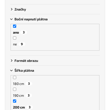
k
a
t
Značky
j
ů
í
Boční napnutí plátna
t
?
ano
3
ne
9
HLEDAT
Formát obrazu
Šířka plátna
180 cm
3
190 cm
3
200 cm
3