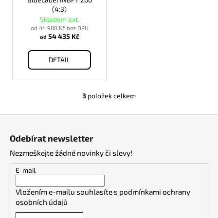
(4:3)
Skladem ext.
od 44 988 Kč bez DPH
54 435 Kč
od
DETAIL
3
položek celkem
O
v
Z
l
á
á
Odebírat newsletter
d
p
a
Nezmeškejte žádné novinky či slevy!
a
c
t
E-mail
í
í
p
Vložením e-mailu souhlasíte s
podmínkami ochrany
r
osobních údajů
v
k