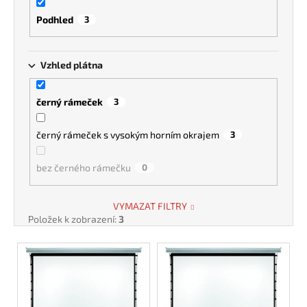
Podhled
3
Vzhled plátna
černý rámeček
3
černý rámeček s vysokým horním okrajem
3
bez černého rámečku
0
VYMAZAT FILTRY
Položek k zobrazení:
3
V
ý
p
i