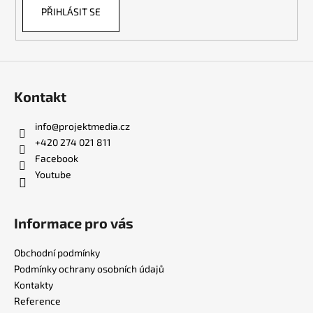
PŘIHLÁSIT SE
y
v
ý
p
i
s
Kontakt
u
info
@
projektmedia.cz
+420 274 021 811
Facebook
Youtube
Informace pro vás
Obchodní podmínky
Podmínky ochrany osobních údajů
Kontakty
Reference