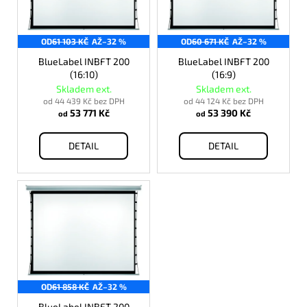
s
p
OD
61 103 KČ
AŽ
–32 %
OD
60 671 KČ
AŽ
–32 %
r
o
BlueLabel INBFT 200
BlueLabel INBFT 200
(16:10)
(16:9)
d
Skladem ext.
Skladem ext.
u
od 44 439 Kč bez DPH
od 44 124 Kč bez DPH
53 771 Kč
53 390 Kč
k
od
od
t
DETAIL
DETAIL
ů
OD
61 858 KČ
AŽ
–32 %
BlueLabel INBFT 200