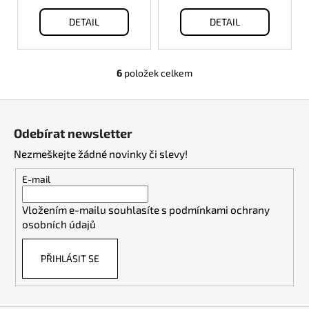
DETAIL
DETAIL
6
položek celkem
O
v
Z
l
á
á
Odebírat newsletter
d
p
a
Nezmeškejte žádné novinky či slevy!
a
c
t
E-mail
í
í
p
Vložením e-mailu souhlasíte s
podmínkami ochrany
r
osobních údajů
v
k
PŘIHLÁSIT SE
y
v
ý
p