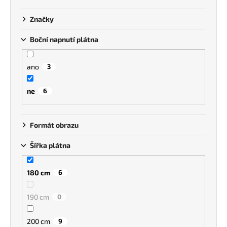
k
a
t
Značky
j
ů
í
Boční napnutí plátna
t
?
ano
3
ne
6
HLEDAT
Formát obrazu
Šířka plátna
180 cm
6
190 cm
0
200 cm
9