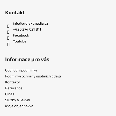
i
s
Kontakt
u
info
@
projektmedia.cz
+420 274 021 811
Facebook
Youtube
Informace pro vás
Obchodní podmínky
Podmínky ochrany osobních údajů
Kontakty
Reference
O nás
Služby a Servis
Moje objednávka