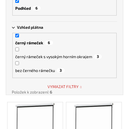
Podhled
6
Vzhled plátna
černý rámeček
6
černý rámeček s vysokým horním okrajem
3
bez černého rámečku
3
VYMAZAT FILTRY
Položek k zobrazení:
6
V
ý
p
i