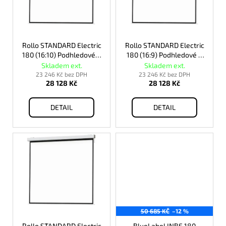
s
p
r
o
Rollo STANDARD Electric
Rollo STANDARD Electric
180 (16:10) Podhledové +
180 (16:9) Podhledové +
d
rám pro vestavbu
rám pro vestavbu
Skladem ext.
Skladem ext.
u
23 246 Kč bez DPH
23 246 Kč bez DPH
28 128 Kč
28 128 Kč
k
t
DETAIL
DETAIL
ů
50 685 KČ
–12 %
Rollo STANDARD Electric
BlueLabel INBF 180