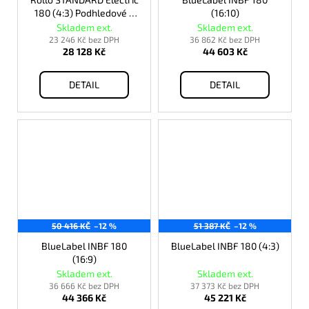
180 (4:3) Podhledové +
(16:10)
rám pro vestavbu
Skladem ext.
Skladem ext.
23 246 Kč bez DPH
36 862 Kč bez DPH
28 128 Kč
44 603 Kč
DETAIL
DETAIL
50 416 KČ
–12 %
51 387 KČ
–12 %
BlueLabel INBF 180
BlueLabel INBF 180 (4:3)
(16:9)
Skladem ext.
Skladem ext.
36 666 Kč bez DPH
37 373 Kč bez DPH
44 366 Kč
45 221 Kč