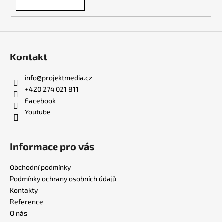
v
ý
p
i
s
Kontakt
u
info
@
projektmedia.cz
+420 274 021 811
Facebook
Youtube
Informace pro vás
Obchodní podmínky
Podmínky ochrany osobních údajů
Kontakty
Reference
O nás