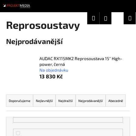
K
Přejít
na
o
obsah
Zpět
Zpět
Hledat
Nákup
M
Přihlášení
š
Reprosoustavy
í
košík
C
k
Nejprodávanější
o
p
o
AUDAC RX115MK2 Reprosoustava 15" High-
t
power, černá
Na objednávku
ř
13 830 Kč
e
b
Ř
u
a
Doporučujeme
Nejlevnější
Nejdražší
Nejprodávanější
Abecedně
j
z
e
e
t
n
e
í
n