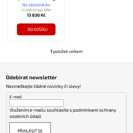
d
power, černá
Na objednávku
u
11 430 Kč bez DPH
13 830 Kč
k
t
DO KOŠÍKU
ů
1
položek celkem
O
v
Z
l
á
á
Odebírat newsletter
d
p
a
Nezmeškejte žádné novinky či slevy!
a
c
t
E-mail
í
í
p
Vložením e-mailu souhlasíte s
podmínkami ochrany
r
osobních údajů
v
k
PŘIHLÁSIT SE
y