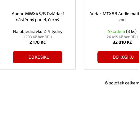
Audac MWX45/B Ovládací
Audac MTX88 Audio mati
nástěnný panel, černý
zón
Na objednávku 2-4 týdny
Skladem
(3 ks)
1 793 Kč bez DPH
26 455 Kč bez DPH
2 170 Kč
32 010 Kč
DO KOŠÍKU
DO KOŠÍKU
6
položek celke
O
v
l
á
d
a
c
í