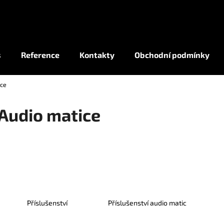
Co potřebujete najít?
s
Reference
Kontakty
Obchodní podmínky
ice
HLEDAT
Audio matice
Příslušenství
Příslušenství audio matic