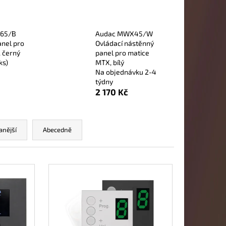
65/B
Audac MWX45/W
nel pro
Ovládací nástěnný
 černý
panel pro matice
ks)
MTX, bílý
Na objednávku 2-4
týdny
2 170 Kč
anější
Abecedně