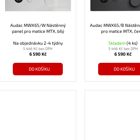
p
d
r
u
o
k
d
Audac MWX65/W Nástěnný
Audac MWX65/B Nástěnn
t
panel pro matice MTX, bílý
pro matice MTX, če
u
ů
k
Na objednávku 2-4 týdny
Skladem
(4 ks)
t
5 446 Kč bez DPH
5 446 Kč bez DPH
6 590 Kč
6 590 Kč
ů
DO KOŠÍKU
DO KOŠÍKU