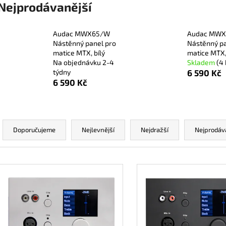
Nejprodávanější
Audac MWX65/W
Audac MWX
Nástěnný panel pro
Nástěnný pa
matice MTX, bílý
matice MTX,
Na objednávku 2-4
Skladem
(4 
týdny
6 590 Kč
6 590 Kč
Ř
a
Doporučujeme
Nejlevnější
Nejdražší
Nejprodáv
z
e
V
n
ý
í
p
p
i
r
s
o