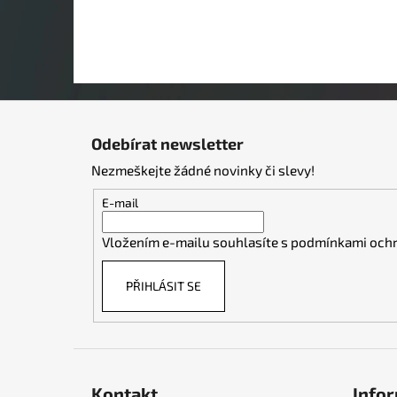
Z
á
Odebírat newsletter
p
Nezmeškejte žádné novinky či slevy!
a
t
E-mail
í
Vložením e-mailu souhlasíte s
podmínkami ochr
PŘIHLÁSIT SE
Kontakt
Infor