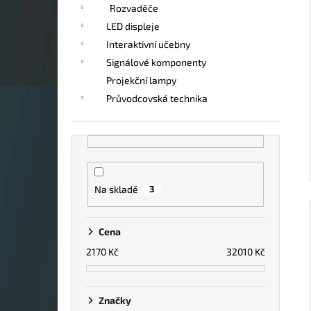
Rozvaděče
LED displeje
Interaktivní učebny
Signálové komponenty
Projekční lampy
Průvodcovská technika
Na skladě
3
Cena
2170
Kč
32010
Kč
Značky