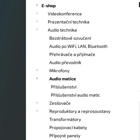
a
E-shop
n
Videokonference
e
Prezentační technika
l
Audio technika
Bezdrátové ozvučení
Audio po WiFi, LAN, Bluetooth
Přehrávače a přijímače
Audio převodník
Mikrofony
Audio matice
Příslušenství
Příslušenství audio matic
Zesilovače
Reproduktory a reprosoustavy
Transformátory
Propojovací kabely
Přípojné panely