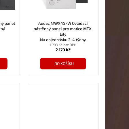
ý panel
Audac MWX45/W Ovládací
rný
nástěnný panel pro matice MTX,
bílý
Na objednávku 2-4 týdny
1 793 Kč bez DPH
2 170 Kč
DO KOŠÍKU