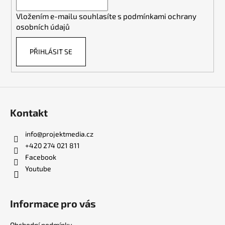
í
p
Vložením e-mailu souhlasíte s
podmínkami ochrany
r
osobních údajů
v
k
PŘIHLÁSIT SE
y
v
ý
p
i
s
Kontakt
u
info
@
projektmedia.cz
+420 274 021 811
Facebook
Youtube
Informace pro vás
Obchodní podmínky