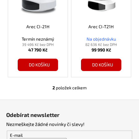
s
p
r
o
Arec CI-21H
Arec CI-T21H
d
Termín neznámý
Na objednávku
u
39 496 Kč bez DPH
82 636 Kč bez DPH
47 790 Kč
99 990 Kč
k
t
DO KOŠÍKU
DO KOŠÍKU
ů
2
položek celkem
O
v
Z
l
á
á
Odebírat newsletter
d
p
a
Nezmeškejte žádné novinky či slevy!
a
c
t
E-mail
í