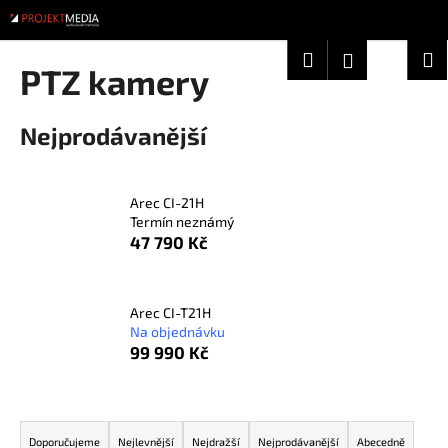
K
Přejít
na
o
obsah
Zpět
Zpět
Hledat
Nákup
M
Přihlášení
š
PTZ kamery
í
košík
C
k
Nejprodávanější
o
p
o
Arec CI-21H
t
Termín neznámý
ř
47 790 Kč
e
b
u
Arec CI-T21H
Na objednávku
j
99 990 Kč
e
t
Ř
e
a
n
Doporučujeme
Nejlevnější
Nejdražší
Nejprodávanější
Abecedně