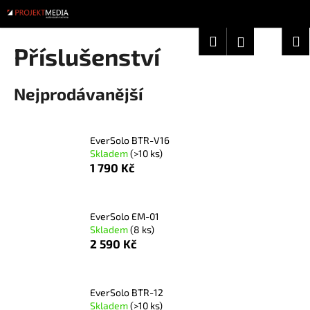
K
Přejít
na
o
obsah
Zpět
Zpět
Hledat
Nákup
M
Přihlášení
š
Příslušenství
í
košík
C
k
Nejprodávanější
o
p
o
EverSolo BTR-V16
t
Skladem
(>10 ks)
ř
1 790 Kč
e
b
u
EverSolo EM-01
Skladem
(8 ks)
j
2 590 Kč
e
t
e
EverSolo BTR-12
n
Skladem
(>10 ks)