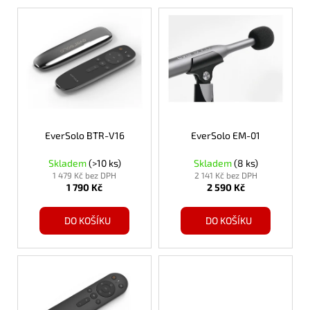
V
ý
p
i
s
p
r
o
EverSolo BTR-V16
EverSolo EM-01
d
Skladem
(>10 ks)
Skladem
(8 ks)
u
1 479 Kč bez DPH
2 141 Kč bez DPH
1 790 Kč
2 590 Kč
k
t
DO KOŠÍKU
DO KOŠÍKU
ů