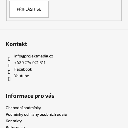
k
PŘIHLÁSIT SE
y
v
ý
p
i
s
Kontakt
u
info
@
projektmedia.cz
+420 274 021 811
Facebook
Youtube
Informace pro vás
Obchodní podmínky
Podmínky ochrany osobních údajů
Kontakty
Reference