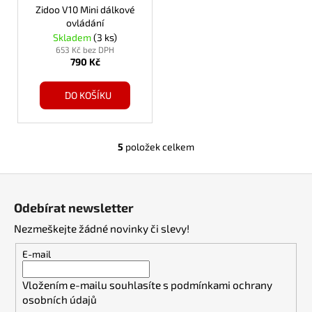
Zidoo V10 Mini dálkové
ovládání
Skladem
(3 ks)
653 Kč bez DPH
790 Kč
DO KOŠÍKU
5
položek celkem
O
v
Z
l
á
á
Odebírat newsletter
d
p
a
Nezmeškejte žádné novinky či slevy!
a
c
t
E-mail
í
í
p
Vložením e-mailu souhlasíte s
podmínkami ochrany
r
osobních údajů
v