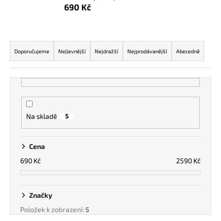
690 Kč
a
j
í
Ř
t
a
Doporučujeme
Nejlevnější
Nejdražší
Nejprodávanější
Abecedně
?
z
e
n
í
p
HLEDAT
Na skladě
5
r
o
Cena
d
690
Kč
2590
Kč
u
k
t
Značky
ů
Položek k zobrazení:
5