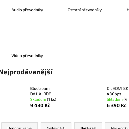
Audio převodníky
Ostatní převodníky
H
Video převodníky
Nejprodávanější
Blustream
Dr. HDMI 8K
DA11XLRDE
48Gbps
Skladem
(1 ks)
Skladem
(4 
9 430 Kč
6 390 Kč
Ř
Doporučujeme
Nejlevnější
Nejdražší
Nejprodáv