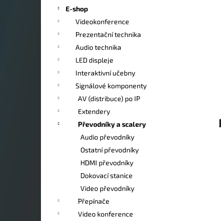
a
E-shop
n
Videokonference
e
Prezentační technika
l
Audio technika
LED displeje
Interaktivní učebny
Signálové komponenty
AV (distribuce) po IP
Extendery
Převodníky a scalery
Audio převodníky
Ostatní převodníky
HDMI převodníky
Dokovací stanice
Video převodníky
Přepínače
Video konference