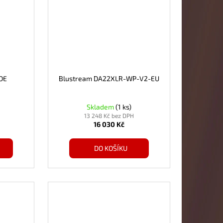
ADE
Blustream DA22XLR-WP-V2-EU
Skladem
(1 ks)
13 248 Kč bez DPH
16 030 Kč
DO KOŠÍKU