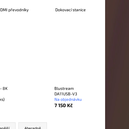
DMI převodníky
Dokovací stanice
 - 8K
Blustream
DA11USB-V3
ks)
Na objednávku
7 150 Kč
anější
Abecedně