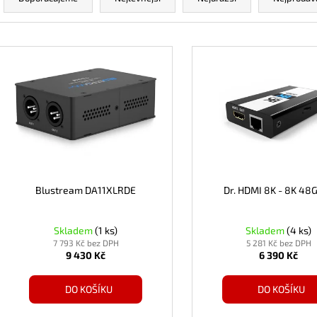
a
z
e
V
n
ý
í
p
p
i
r
s
o
p
d
r
u
o
k
d
Blustream DA11XLRDE
Dr. HDMI 8K - 8K 48
t
u
ů
k
Skladem
(1 ks)
Skladem
(4 ks)
t
7 793 Kč bez DPH
5 281 Kč bez DPH
9 430 Kč
6 390 Kč
ů
DO KOŠÍKU
DO KOŠÍKU