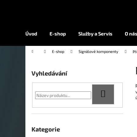
K
Přejít
na
o
obsah
Zpět
Zpět
š
do
do
í
Úvod
E-shop
Služby a Servis
O ná
k
obchodu
obchodu
Domů
E-shop
Signálové komponenty
Př
P
o
Vyhledávání
s
t
r
HLEDAT
a
n
n
Přeskočit
í
kategorie
Kategorie
p