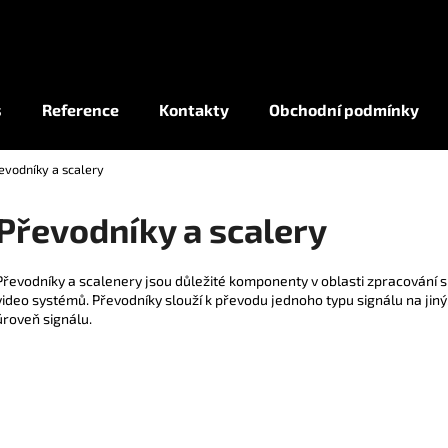
Co potřebujete najít?
s
Reference
Kontakty
Obchodní podmínky
evodníky a scalery
HLEDAT
Převodníky a scalery
Převodníky a scalenery jsou důležité komponenty v oblasti zpracování si
video systémů. Převodníky slouží k převodu jednoho typu signálu na jiný,
úroveň signálu.