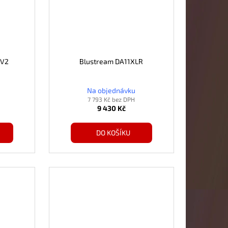
-V2
Blustream DA11XLR
Na objednávku
7 793 Kč bez DPH
9 430 Kč
DO KOŠÍKU