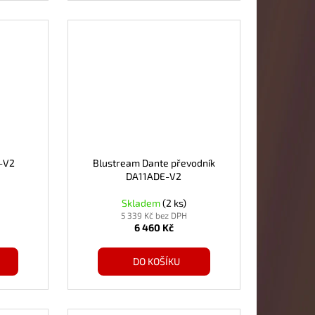
-V2
Blustream Dante převodník
DA11ADE-V2
Skladem
(2 ks)
5 339 Kč bez DPH
6 460 Kč
DO KOŠÍKU