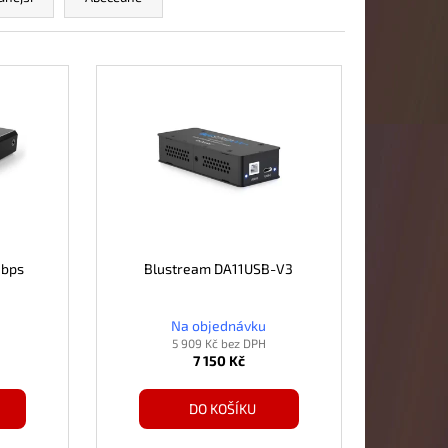
Gbps
Blustream DA11USB-V3
Na objednávku
5 909 Kč bez DPH
7 150 Kč
DO KOŠÍKU