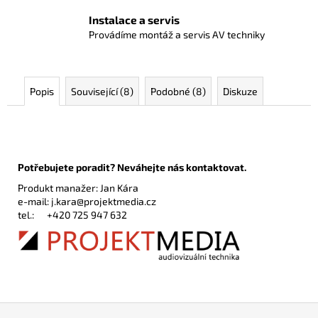
Instalace a servis
Provádíme montáž a servis AV techniky
Popis
Související (8)
Podobné (8)
Diskuze
Potřebujete poradit? Neváhejte nás kontaktovat.
Produkt manažer: Jan Kára
e-mail:
j.kara@projektmedia.cz
tel.:
+420 725 947 632
Z