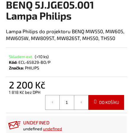
BENQ 5J.JGE05.001
a
Lampa Philips
j
í
t
Lampa Philips do projektoru BENQ MW550, MW605,
?
MW605W, MW809ST, MW826ST, MH550, TH550
Skladem ext.
(>10 ks)
Kód:
ECL-65829-BO/P
Značka:
PHILIPS
HLEDAT
2 200 Kč
1 818 Kč bez DPH
Měrná
DO KOŠÍKU
cena:
UNDEFINED
undefined
undefined