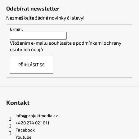
á
Odebírat newsletter
p
Nezmeškejte žádné novinky či slevy!
a
t
E-mail
í
Vložením e-mailu souhlasíte s
podmínkami ochrany
osobních údajů
PŘIHLÁSIT SE
Kontakt
info
@
projektmedia.cz
+420 274 021 811
Facebook
Youtube