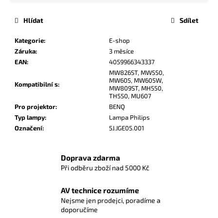
Hlídat
Sdílet
Kategorie
:
E-shop
Záruka
:
3 měsíce
EAN
:
4059966343337
MW826ST, MW550,
MW605, MW605W,
Kompatibilní s
:
MW809ST, MH550,
TH550, MU607
Pro projektor
:
BENQ
Typ lampy
:
Lampa Philips
Označení
:
5J.JGE05.001
Doprava zdarma
Při odběru zboží nad 5000 Kč
AV technice rozumíme
Nejsme jen prodejci, poradíme a
doporučíme