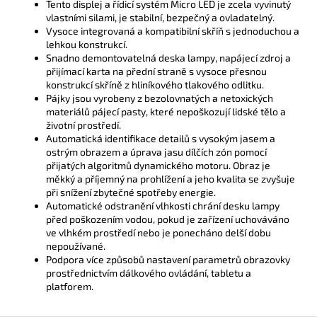
Tento displej a řídicí systém Micro LED je zcela vyvinutý
vlastními silami, je stabilní, bezpečný a ovladatelný.
Vysoce integrovaná a kompatibilní skříň s jednoduchou a
lehkou konstrukcí.
Snadno demontovatelná deska lampy, napájecí zdroj a
přijímací karta na přední straně s vysoce přesnou
konstrukcí skříně z hliníkového tlakového odlitku.
Pájky jsou vyrobeny z bezolovnatých a netoxických
materiálů pájecí pasty, které nepoškozují lidské tělo a
životní prostředí.
Automatická identifikace detailů s vysokým jasem a
ostrým obrazem a úprava jasu dílčích zón pomocí
přijatých algoritmů dynamického motoru. Obraz je
měkký a příjemný na prohlížení a jeho kvalita se zvyšuje
při snížení zbytečné spotřeby energie.
Automatické odstranění vlhkosti chrání desku lampy
před poškozením vodou, pokud je zařízení uchováváno
ve vlhkém prostředí nebo je ponecháno delší dobu
nepoužívané.
Podpora více způsobů nastavení parametrů obrazovky
prostřednictvím dálkového ovládání, tabletu a
platforem.