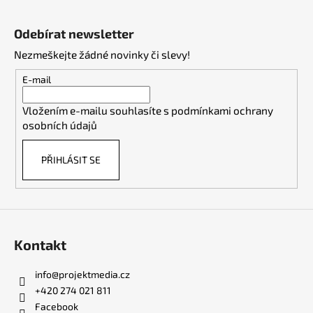
Z
á
Odebírat newsletter
p
Nezmeškejte žádné novinky či slevy!
a
t
E-mail
í
Vložením e-mailu souhlasíte s
podmínkami ochrany
osobních údajů
PŘIHLÁSIT SE
Kontakt
info
@
projektmedia.cz
+420 274 021 811
Facebook