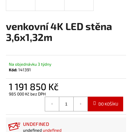
a
j
í
venkovní 4K LED stěna
t
3,6x1,32m
?
Na objednávku 3 týdny
HLEDAT
Kód:
141391
1 191 850 Kč
985 000 Kč bez DPH
Měrná
DO KOŠÍKU
cena:
UNDEFINED
undefined
undefined