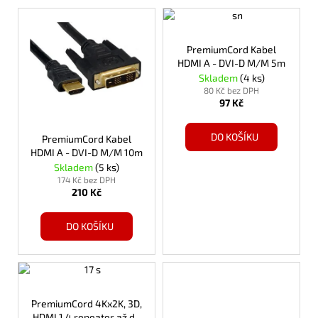
V
ý
p
PremiumCord Kabel
HDMI A - DVI-D M/M 5m
i
Skladem
(4 ks)
s
80 Kč bez DPH
p
97 Kč
r
DO KOŠÍKU
o
PremiumCord Kabel
HDMI A - DVI-D M/M 10m
d
Skladem
(5 ks)
u
174 Kč bez DPH
210 Kč
k
t
DO KOŠÍKU
ů
PremiumCord 4Kx2K, 3D,
HDMI 1.4 repeater až do