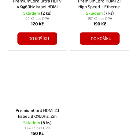
PremiumCord Ultra HDTV
PremiumCord HDMI 2.1
4K@60Hz kabel HDMI
High Speed + Ethernet
2.0b kovové+zlacené
kabel 8K@60Hz,zlacené
Skladem
(2 ks)
Skladem
(7 ks)
konektory 1m bavlněný
3m
99 Kč bez DPH
157 Kč bez DPH
120 Kč
190 Kč
plášť
DO KOŠÍKU
DO KOŠÍKU
PremiumCord HDMI 2.1
kabel, 8K@60Hz, 2m
Skladem
(6 ks)
124 Kč bez DPH
150 Kč