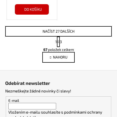
DO KOŠÍKU
NAČÍST 27 DALŠÍCH
S
1
3
t
O
r
67
položek celkem
v
á
NAHORU
l
n
k
á
o
d
Z
v
a
á
á
c
Odebírat newsletter
n
p
í
í
Nezmeškejte žádné novinky či slevy!
p
a
r
t
E-mail
v
í
k
Vložením e-mailu souhlasíte s
podmínkami ochrany
y