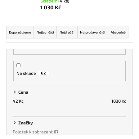
Skladem
(4 ks)
a
1 030 Kč
j
í
Ř
t
a
Doporučujeme
Nejlevnější
Nejdražší
Nejprodávanější
Abecedně
?
z
e
n
í
p
HLEDAT
Na skladě
62
r
o
Cena
d
42
Kč
1030
Kč
u
k
t
Značky
ů
Položek k zobrazení:
67