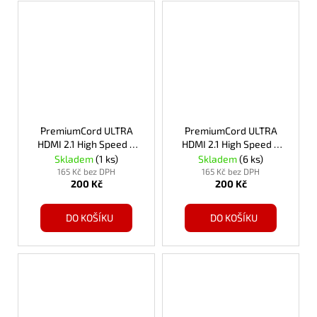
PremiumCord ULTRA
PremiumCord ULTRA
HDMI 2.1 High Speed +
HDMI 2.1 High Speed +
Ethernet kabel
Ethernet kabel
Skladem
(1 ks)
Skladem
(6 ks)
8K@60Hz,zlacené 2m
8K@60Hz,zlacené 1,5m
165 Kč bez DPH
165 Kč bez DPH
200 Kč
200 Kč
DO KOŠÍKU
DO KOŠÍKU