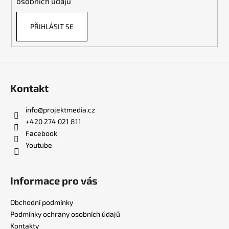
osobních údajů
v
ý
PŘIHLÁSIT SE
p
i
s
u
Kontakt
info
@
projektmedia.cz
+420 274 021 811
Facebook
Youtube
Informace pro vás
Obchodní podmínky
Podmínky ochrany osobních údajů
Kontakty