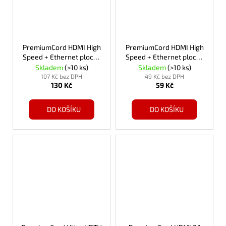
PremiumCord HDMI High
PremiumCord HDMI High
Speed + Ethernet plochý
Speed + Ethernet plochý
kabel, zlacené
kabel, zlacené
Skladem
(>10 ks)
Skladem
(>10 ks)
konektory, 5m
konektory, 1,5m
107 Kč bez DPH
49 Kč bez DPH
130 Kč
59 Kč
DO KOŠÍKU
DO KOŠÍKU