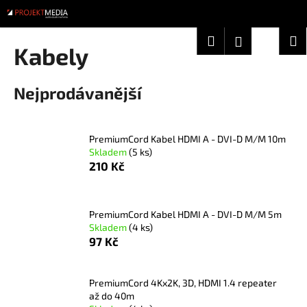
K
Přejít
na
o
obsah
Zpět
Zpět
Hledat
Nákup
M
Přihlášení
š
Kabely
í
košík
C
k
Nejprodávanější
o
p
o
PremiumCord Kabel HDMI A - DVI-D M/M 10m
t
Skladem
(5 ks)
ř
210 Kč
e
b
u
PremiumCord Kabel HDMI A - DVI-D M/M 5m
Skladem
(4 ks)
j
97 Kč
e
t
PremiumCord 4Kx2K, 3D, HDMI 1.4 repeater
e
až do 40m
n