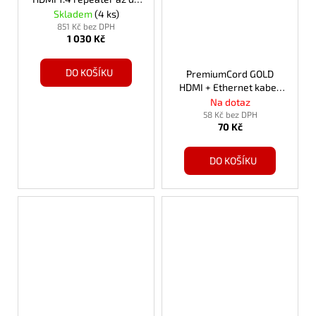
40m
Skladem
(4 ks)
851 Kč bez DPH
1 030 Kč
DO KOŠÍKU
PremiumCord GOLD
HDMI + Ethernet kabel,
zlac., 5m
Na dotaz
58 Kč bez DPH
70 Kč
DO KOŠÍKU