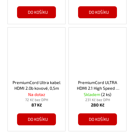
DO KOŠÍKU
DO KOŠÍKU
PremiumCord Ultra kabel
PremiumCord ULTRA
HDMI 2.0b kovové, 0,5m
HDMI 2.1 High Speed +
Ethernet kabel
Na dotaz
Skladem
(2 ks)
8K@60Hz,zlacené 3m
72 Kč bez DPH
231 Kč bez DPH
87 Kč
280 Kč
DO KOŠÍKU
DO KOŠÍKU