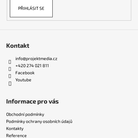
k
PŘIHLÁSIT SE
y
v
ý
p
i
s
Kontakt
u
info
@
projektmedia.cz
+420 274 021 811
Facebook
Youtube
Informace pro vás
Obchodní podmínky
Podmínky ochrany osobních údajů
Kontakty
Reference