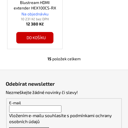
Blustream HDMI
extender HEX100CS-RX
Na objednávku
10 231 Kč bez DPH
12 380 Kč
DO KOŠÍKU
15
položek celkem
O
v
Z
l
á
á
Odebírat newsletter
d
p
a
Nezmeškejte žádné novinky či slevy!
a
c
t
E-mail
í
í
p
Vložením e-mailu souhlasíte s
podmínkami ochrany
r
osobních údajů
v