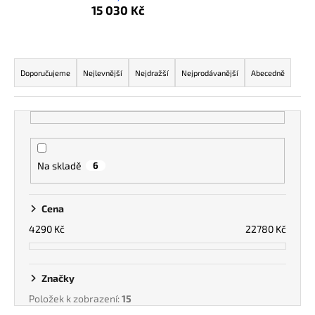
15 030 Kč
a
j
í
Ř
t
a
Doporučujeme
Nejlevnější
Nejdražší
Nejprodávanější
Abecedně
?
z
e
n
í
p
HLEDAT
Na skladě
6
r
o
Cena
d
4290
Kč
22780
Kč
u
k
t
Značky
ů
Položek k zobrazení:
15