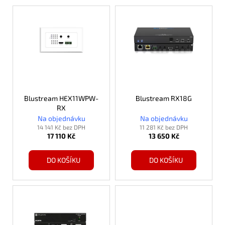
V
ý
p
i
s
p
r
o
Blustream HEX11WPW-
Blustream RX18G
RX
d
Na objednávku
Na objednávku
u
14 141 Kč bez DPH
11 281 Kč bez DPH
17 110 Kč
13 650 Kč
k
t
DO KOŠÍKU
DO KOŠÍKU
ů