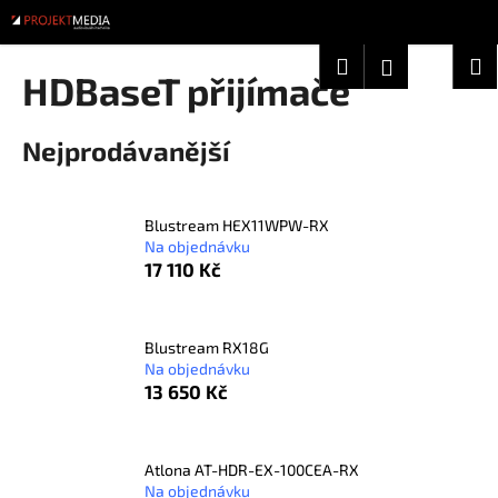
K
Přejít
na
o
obsah
Zpět
Zpět
Hledat
Nákup
M
Přihlášení
š
HDBaseT přijímače
í
košík
C
k
Nejprodávanější
o
p
o
Blustream HEX11WPW-RX
t
Na objednávku
ř
17 110 Kč
e
b
u
Blustream RX18G
Na objednávku
j
13 650 Kč
e
t
e
Atlona AT-HDR-EX-100CEA-RX
n
Na objednávku