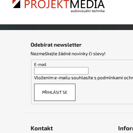
Z
á
Odebírat newsletter
p
Nezmeškejte žádné novinky či slevy!
a
t
E-mail
í
Vložením e-mailu souhlasíte s
podmínkami ochr
PŘIHLÁSIT SE
Kontakt
Infor