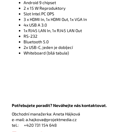
Android 9 chipset
2 x 15 W Reproduktory
Slot Intel PC OPS
3 x HDMI In, 1x HDMI Out, 1x VGA In
4x USB A 3.0
1x RJ45 LAN In, 1x RJ45 LAN Out
RS-232
Bluetooth 5.0
2x USB-C, jeden je dobíjecí
Whiteboard (bílá tabule)
Potřebujete poradit? Neváhejte nás kontaktovat.
Obchodní manažerka: Aneta Hájková
e-mail:
a.hajkova@projektmedia.cz
tel.:
+420 731 154 648