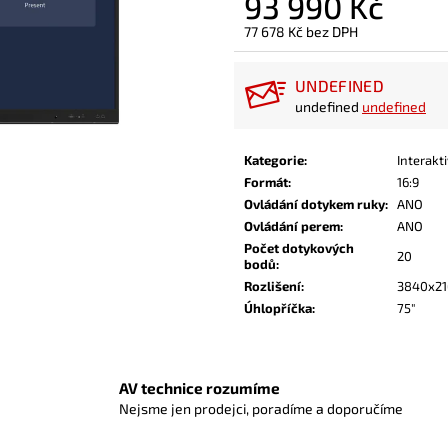
93 990 Kč
77 678 Kč bez DPH
Měrná
cena:
UNDEFINED
undefined
undefined
Kategorie
:
Interakt
Formát
:
16:9
Ovládání dotykem ruky
:
ANO
Ovládání perem
:
ANO
Počet dotykových
20
bodů
:
Rozlišení
:
3840x21
Úhlopříčka
:
75"
AV technice rozumíme
Nejsme jen prodejci, poradíme a doporučíme