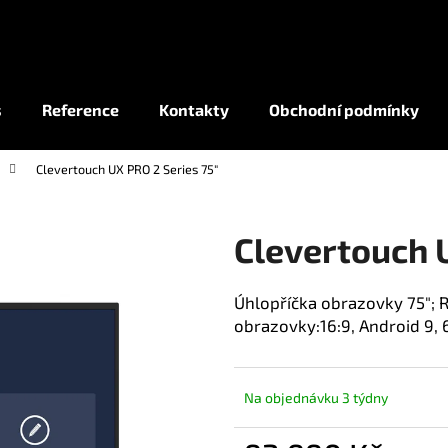
Co potřebujete najít?
s
Reference
Kontakty
Obchodní podmínky
Clevertouch UX PRO 2 Series 75"
HLEDAT
Clevertouch U
Úhlopříčka obrazovky 75"; 
obrazovky:16:9, Android 9, 
Na objednávku 3 týdny