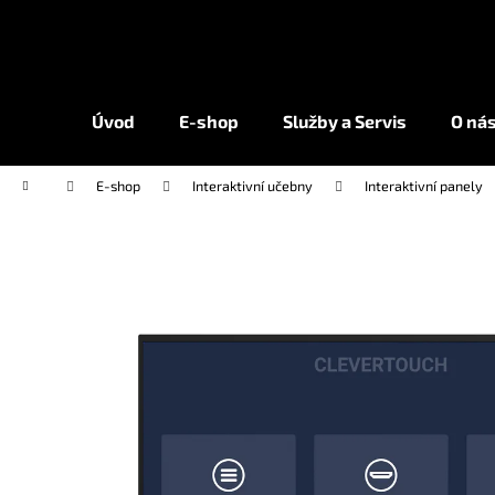
K
Přejít
na
o
obsah
Zpět
Zpět
š
do
do
í
Úvod
E-shop
Služby a Servis
O ná
k
obchodu
obchodu
Domů
E-shop
Interaktivní učebny
Interaktivní panely