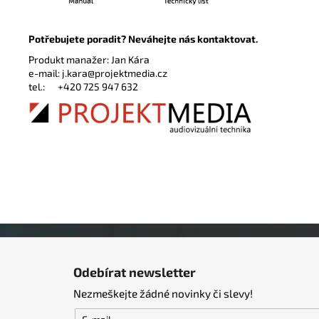
Potřebujete poradit? Neváhejte nás kontaktovat.
Produkt manažer: Jan Kára
e-mail:
j.kara@projektmedia.cz
tel.:
+420 725 947 632
Z
á
Odebírat newsletter
p
Nezmeškejte žádné novinky či slevy!
a