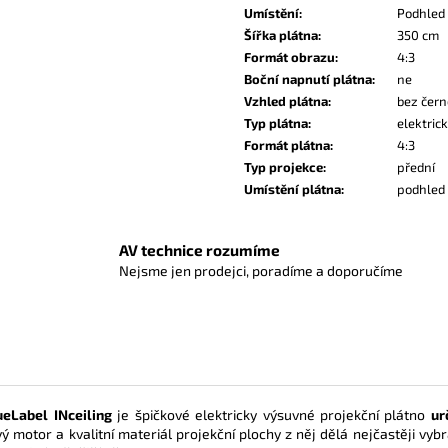
Umístění
:
Podhled
Šířka plátna
:
350 cm
Formát obrazu
:
4:3
Boční napnutí plátna
:
ne
Vzhled plátna
:
bez čer
Typ plátna
:
elektric
Formát plátna
:
4:3
Typ projekce
:
přední
Umístění plátna
:
podhled
AV technice rozumíme
Nejsme jen prodejci, poradíme a doporučíme
ueLabel
INceiling
je špičkové elektricky výsuvné projekční plátno
ur
ý motor a kvalitní materiál projekční plochy z něj dělá nejčastěji vy