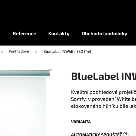
Co potřebujete najít?
s
Reference
Kontakty
Obchodní podmínky
Podhledová
BlueLabel INWhite 350 (4:3)
HLEDAT
BlueLabel INW
Kvalitní podhledové projek
Somfy, v provedení White b
eloxovaného hliníku bíle la
VARIANTA
AUTOMATICKÝ SPOUŠTĚČ
?