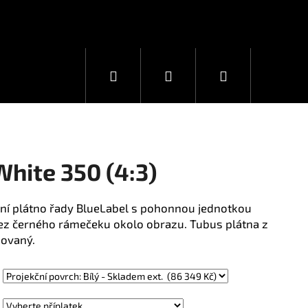
Hledat
Přihlášení
Nákupní
košík
hite 350 (4:3)
ční plátno řady BlueLabel s pohonnou jednotkou
ez černého rámečeku okolo obrazu. Tubus plátna z
kovaný.