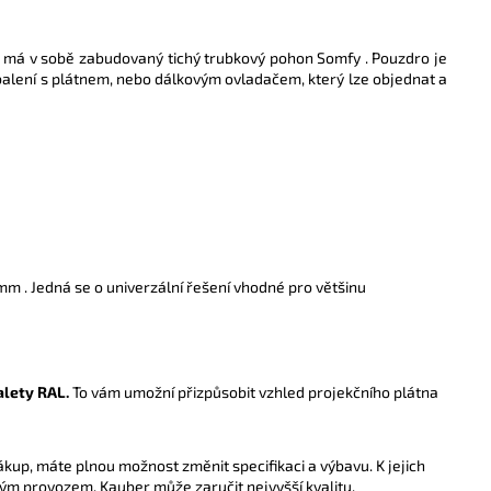
el má v sobě zabudovaný tichý trubkový pohon Somfy . Pouzdro je
balení s plátnem, nebo dálkovým ovladačem, který lze objednat a
mm . Jedná se o univerzální řešení vhodné pro většinu
alety RAL.
To vám umožní přizpůsobit vzhled projekčního plátna
kup, máte plnou možnost změnit specifikaci a výbavu. K jejich
m provozem. Kauber může zaručit nejvyšší kvalitu.