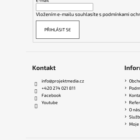
t
E-mail
í
Vložením e-mailu souhlasíte s
podmínkami ochr
PŘIHLÁSIT SE
Kontakt
Infor
info
@
projektmedia.cz
Obch
+420 274 021 811
Podmí
Facebook
Konta
Youtube
Refe
O nás
Služb
Moje