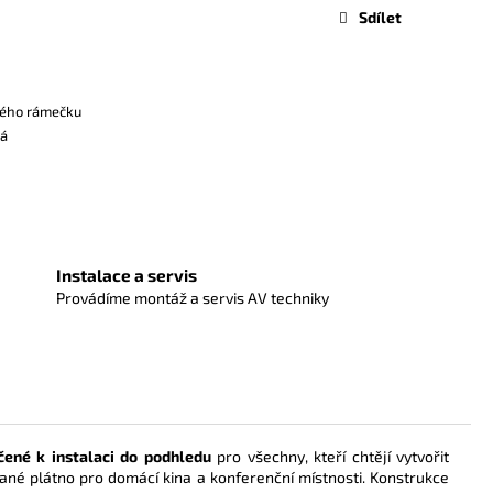
Sdílet
ného rámečku
ká
Instalace a servis
Provádíme montáž a servis AV techniky
čené k instalaci do podhledu
pro všechny, kteří chtějí vytvořit
brané plátno pro domácí kina a konferenční místnosti. Konstrukce