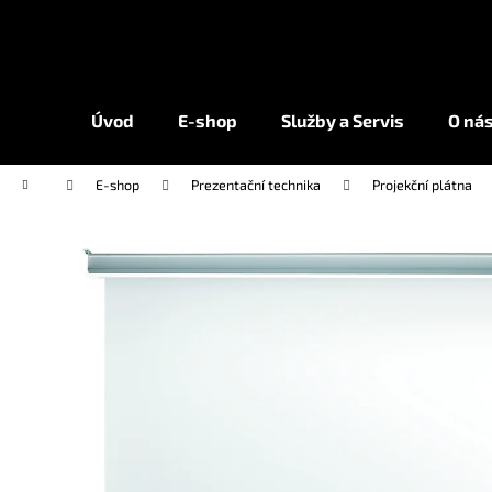
K
Přejít
na
o
obsah
Zpět
Zpět
š
do
do
í
Úvod
E-shop
Služby a Servis
O ná
k
obchodu
obchodu
Domů
E-shop
Prezentační technika
Projekční plátna