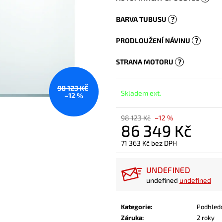
BARVA TUBUSU
?
PRODLOUŽENÍ NÁVINU
?
STRANA MOTORU
?
98 123 KČ
Skladem ext.
–12 %
98 123 Kč
–12 %
86 349 Kč
71 363 Kč
bez DPH
Měrná
cena:
UNDEFINED
undefined
undefined
Kategorie
:
Podhled
Záruka
:
2 roky