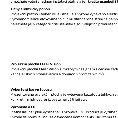
u
možňuje velmi snadnou instalaci plátna a její kvalita
uspokojí i
Tichý elektrický pohon
Projekční plátno Kauber Blue Label je z výroby vybaveno elektr
vyrobeno z lehce eloxovaného hliníku standardně stříbrné barvy
naleznete jej v kategorii příslušenství a souvisejících produktech
Projekční plocha Clear Vision
Projekční plocha Clear Vision s 2vrstvým designem s černou zadní
kancelářských, vzdělávacích a domácích promítání filmů.
Vyberte si barvu tubusu
Prezentovaná projekční plocha je vybavena kazetou z lehkých slit
konkrétní místnosti, aniž byste narušili její styl.
Vyrobeno v EU
Plátna Kauber jsou vyráběna v Evropské unii. Produkt je vyráběn
výrobě se používají pouze osvědčené komponenty. Díky tomu se 