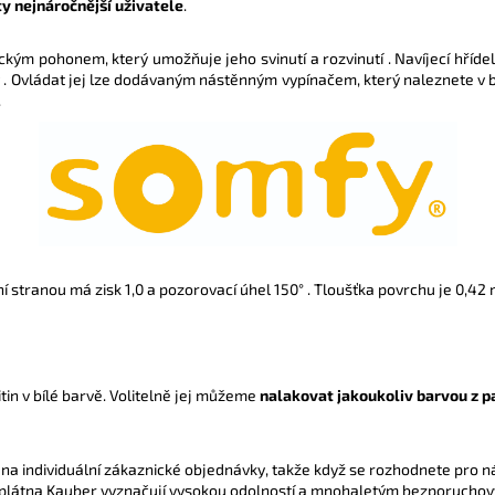
 ty nejnáročnější uživatele
.
ickým pohonem, který umožňuje jeho svinutí a rozvinutí . Navíjecí hříd
 . Ovládat jej lze dodávaným nástěnným vypínačem, který naleznete v 
.
 stranou má zisk 1,0 a pozorovací úhel 150° . Tloušťka povrchu je 0,42 
in v bílé barvě. Volitelně jej můžeme
nalakovat jakoukoliv barvou z p
 na individuální zákaznické objednávky, takže když se rozhodnete pro ná
plátna Kauber vyznačují vysokou odolností a mnohaletým bezporuchový