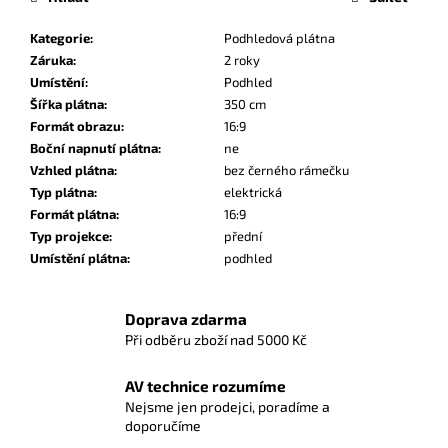
Kategorie
:
Podhledová plátna
Záruka
:
2 roky
Umístění
:
Podhled
Šířka plátna
:
350 cm
Formát obrazu
:
16:9
Boční napnutí plátna
:
ne
Vzhled plátna
:
bez černého rámečku
Typ plátna
:
elektrická
Formát plátna
:
16:9
Typ projekce
:
přední
Umístění plátna
:
podhled
Doprava zdarma
Při odběru zboží nad 5000 Kč
AV technice rozumíme
Nejsme jen prodejci, poradíme a
doporučíme