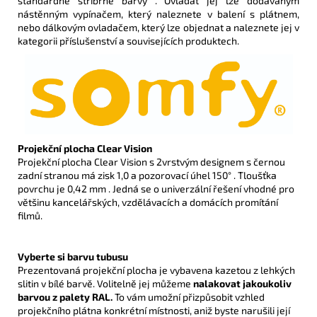
standardně stříbrné barvy . Ovládat jej lze dodávaným
nástěnným vypínačem, který naleznete v balení s plátnem,
nebo dálkovým ovladačem, který lze objednat a naleznete jej v
kategorii příslušenství a souvisejících produktech.
Projekční plocha Clear Vision
Projekční plocha Clear Vision s 2vrstvým designem s černou
zadní stranou má zisk 1,0 a pozorovací úhel 150° . Tloušťka
povrchu je 0,42 mm . Jedná se o univerzální řešení vhodné pro
většinu kancelářských, vzdělávacích a domácích promítání
filmů.
Vyberte si barvu tubusu
Prezentovaná projekční plocha je vybavena kazetou z lehkých
slitin v bílé barvě. Volitelně jej můžeme
nalakovat jakoukoliv
barvou z palety RAL.
To vám umožní přizpůsobit vzhled
projekčního plátna konkrétní místnosti, aniž byste narušili její