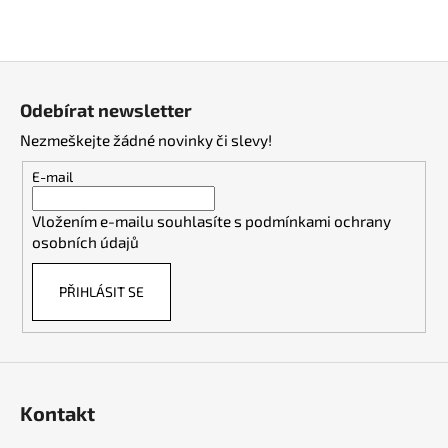
Z
á
Odebírat newsletter
p
Nezmeškejte žádné novinky či slevy!
a
t
E-mail
í
Vložením e-mailu souhlasíte s
podmínkami ochrany
osobních údajů
PŘIHLÁSIT SE
Kontakt