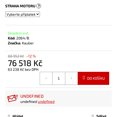
STRANA MOTORU
?
Skladem ext.
Kód:
2084/B
Značka:
Kauber
86 952 Kč
–12 %
76 518 Kč
63 238 Kč
bez DPH
Měrná
DO KOŠÍKU
cena:
UNDEFINED
undefined
undefined
Hlídat
Sdílet