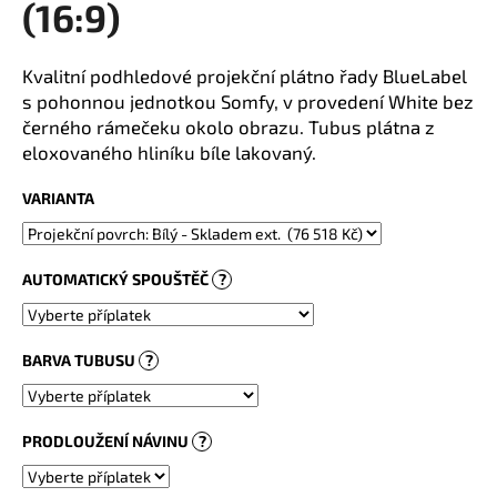
(16:9)
a
j
Kvalitní podhledové projekční plátno řady BlueLabel
í
s pohonnou jednotkou Somfy, v provedení White bez
t
černého rámečeku okolo obrazu. Tubus plátna z
?
eloxovaného hliníku bíle lakovaný.
VARIANTA
HLEDAT
AUTOMATICKÝ SPOUŠTĚČ
?
BARVA TUBUSU
?
PRODLOUŽENÍ NÁVINU
?