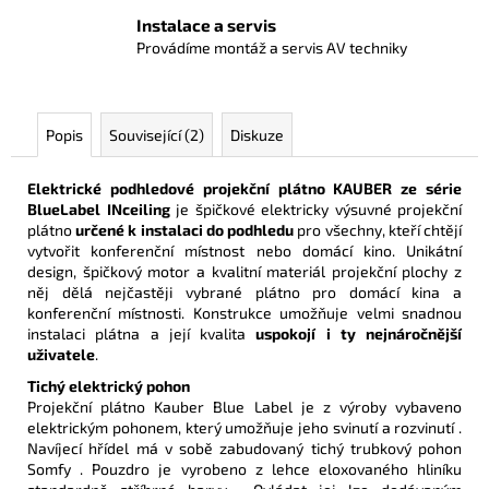
Instalace a servis
Provádíme montáž a servis AV techniky
Popis
Související (2)
Diskuze
Elektrické podhledové projekční plátno KAUBER ze série
BlueLabel
INceiling
je špičkové elektricky výsuvné projekční
plátno
určené k instalaci do podhledu
pro všechny, kteří chtějí
vytvořit konferenční místnost nebo domácí kino. Unikátní
design, špičkový motor a kvalitní materiál projekční plochy z
něj dělá nejčastěji vybrané plátno pro domácí kina a
konferenční místnosti. Konstrukce u
možňuje velmi snadnou
instalaci plátna a její kvalita
uspokojí i ty nejnáročnější
uživatele
.
Tichý elektrický pohon
Projekční plátno Kauber Blue Label je z výroby vybaveno
elektrickým pohonem, který umožňuje jeho svinutí a rozvinutí .
Navíjecí hřídel má v sobě zabudovaný tichý trubkový pohon
Somfy . Pouzdro je vyrobeno z lehce eloxovaného hliníku