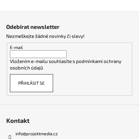
a
Z
j
á
í
Odebírat newsletter
p
t
Nezmeškejte žádné novinky či slevy!
a
?
t
E-mail
í
Vložením e-mailu souhlasíte s
podmínkami ochrany
osobních údajů
HLEDAT
PŘIHLÁSIT SE
Kontakt
info
@
projektmedia.cz