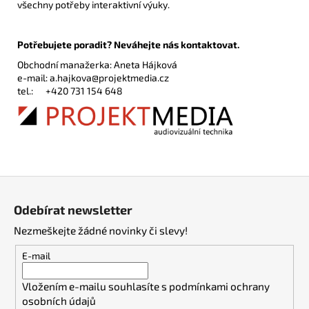
všechny potřeby interaktivní výuky.
Potřebujete poradit? Neváhejte nás kontaktovat.
Obchodní manažerka: Aneta Hájková
e-mail:
a.hajkova@projektmedia.cz
tel.:
+420 731 154 648
Z
á
Odebírat newsletter
p
Nezmeškejte žádné novinky či slevy!
a
t
E-mail
í
Vložením e-mailu souhlasíte s
podmínkami ochrany
osobních údajů