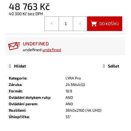
48 763 Kč
40 300 Kč bez DPH
Měrná
DO KOŠÍKU
cena:
UNDEFINED
undefined
undefined
Hlídat
Sdílet
Kategorie
:
LYRA Pro
Záruka
:
24 Měsíc(ů)
Formát
:
16:9
Ovládání dotykem ruky
:
ANO
Ovládání perem
:
ANO
Rozlišení
:
3840x2160 (4K UHD)
Úhlopříčka
:
55"