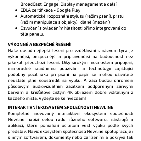
BroadCast, Engage, Display management a další
EDLA certifikace - Google Play
Automatické rozpoznání stylusu (režim psaní), prstu
(režim manipulace s objekty) i dlaně (mazání)
Ozvučení s ovládáním hlasitosti přímo integrované do
těla panelu.
VÝKONNÉ A BEZPEČNÉ ŘEŠENÍ!
Naše dosud nejlepší řešení pro vzdělávání s názvem Lyra je
výkonnější, bezpečnější a připravenější na budoucnost než
jakékoli předchozí řešení. Díky širokým možnostem připojení,
mimořádně snadnému používání a technologii zajišťující
podobný pocit jako při psaní na papír se mohou uživatelé
neustále plně soustředit na výuku. A žáci budou ohromeni
působivým audiovizuálním zážitkem podpořeným zářivými
barvami a křišťálově čistým 4K obrazem dobře viditelným z
každého místa. Vydejte se ke hvězdám!
INTERAKTIVNÍ EKOSYSTÉM SPOLEČNOSTI NEWLINE
Kompletně inovovaný interaktivní ekosystém společnosti
Newline nabízí celou řadu různého softwaru, nástrojů a
aplikací, které pomáhají učitelům vést výuku podle svých
představ. Navíc ekosystém společnosti Newline spolupracuje i
s jiným softwarem, dokumenty nebo zařízeními a pokrývá tak