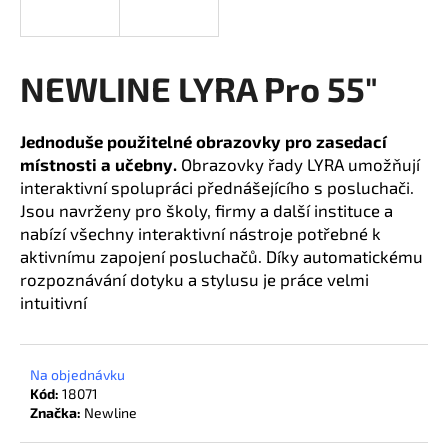
a
j
í
NEWLINE LYRA Pro 55"
t
?
Jednoduše použitelné obrazovky pro zasedací
místnosti a učebny.
Obrazovky řady LYRA umožňují
interaktivní spolupráci přednášejícího s posluchači.
Jsou navrženy pro školy, firmy a další instituce a
nabízí všechny interaktivní nástroje potřebné k
HLEDAT
aktivnímu zapojení posluchačů. Díky automatickému
rozpoznávání dotyku a stylusu je práce velmi
intuitivní
Na objednávku
Kód:
18071
Značka:
Newline