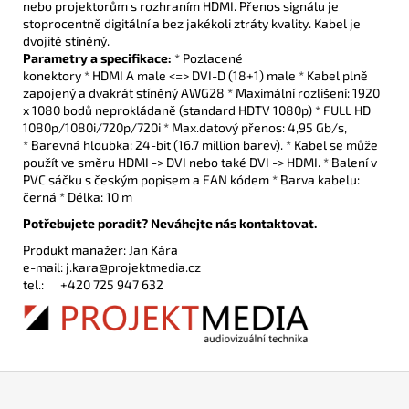
nebo projektorům s rozhraním HDMI. Přenos signálu je
stoprocentně digitální a bez jakékoli ztráty kvality. Kabel je
dvojitě stíněný.
Parametry a specifikace:
* Pozlacené
konektory * HDMI A male <=> DVI-D (18+1) male * Kabel plně
zapojený a dvakrát stíněný AWG28 * Maximální rozlišení: 1920
x 1080 bodů neprokládaně (standard HDTV 1080p) * FULL HD
1080p/1080i/720p/720i * Max.datový přenos: 4,95 Gb/s,
* Barevná hloubka: 24-bit (16.7 million barev). * Kabel se může
použít ve směru HDMI -> DVI nebo také DVI -> HDMI. * Balení v
PVC sáčku s českým popisem a EAN kódem * Barva kabelu:
černá * Délka: 10 m
Potřebujete poradit? Neváhejte nás kontaktovat.
Produkt manažer: Jan Kára
e-mail:
j.kara@projektmedia.cz
tel.:
+420 725 947 632
Z
á