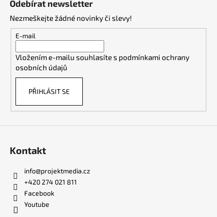
Odebírat newsletter
p
Nezmeškejte žádné novinky či slevy!
a
t
E-mail
í
Vložením e-mailu souhlasíte s
podmínkami ochrany
osobních údajů
PŘIHLÁSIT SE
Kontakt
info
@
projektmedia.cz
+420 274 021 811
Facebook
Youtube