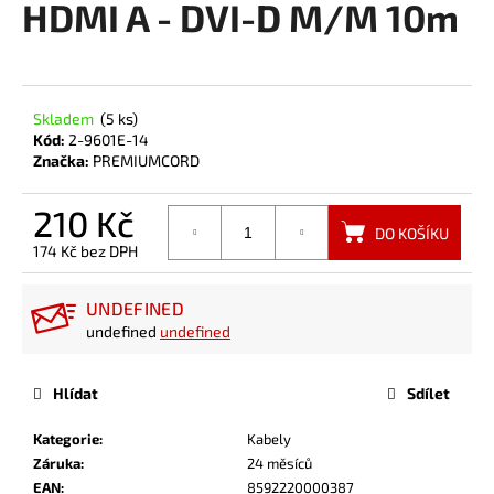
HDMI A - DVI-D M/M 10m
a
j
í
t
Skladem
(5 ks)
?
Kód:
2-9601E-14
Značka:
PREMIUMCORD
210 Kč
DO KOŠÍKU
174 Kč bez DPH
HLEDAT
Měrná
cena:
UNDEFINED
undefined
undefined
Hlídat
Sdílet
Kategorie
:
Kabely
Záruka
:
24 měsíců
EAN
:
8592220000387