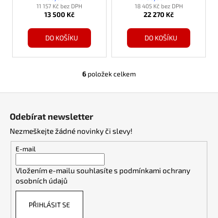
11 157 Kč bez DPH
18 405 Kč bez DPH
13 500 Kč
22 270 Kč
DO KOŠÍKU
DO KOŠÍKU
6
položek celkem
O
v
Z
l
á
á
Odebírat newsletter
d
p
a
Nezmeškejte žádné novinky či slevy!
a
c
t
E-mail
í
í
p
Vložením e-mailu souhlasíte s
podmínkami ochrany
r
osobních údajů
v
k
PŘIHLÁSIT SE
y
v