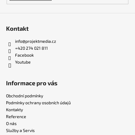
ý
p
i
s
Kontakt
u
info
@
projektmedia.cz
+420 274 021 811
Facebook
Youtube
Informace pro vás
Obchodní podmínky
Podmínky ochrany osobních údajů
Kontakty
Reference
O nás
Služby a Servis