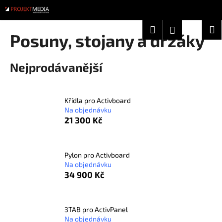
K
Přejít
na
o
obsah
Zpět
Zpět
Hledat
Nákup
M
Přihlášení
š
Posuny, stojany a držáky
í
košík
C
k
Nejprodávanější
o
p
o
Křídla pro Activboard
t
Na objednávku
ř
21 300 Kč
e
b
u
Pylon pro Activboard
Na objednávku
j
34 900 Kč
e
t
e
3TAB pro ActivPanel
n
Na objednávku