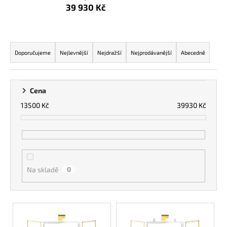
39 930 Kč
a
j
í
Ř
t
a
Doporučujeme
Nejlevnější
Nejdražší
Nejprodávanější
Abecedně
?
z
e
n
Cena
í
13500
Kč
39930
Kč
p
HLEDAT
r
o
d
Na skladě
0
u
k
t
V
ů
ý