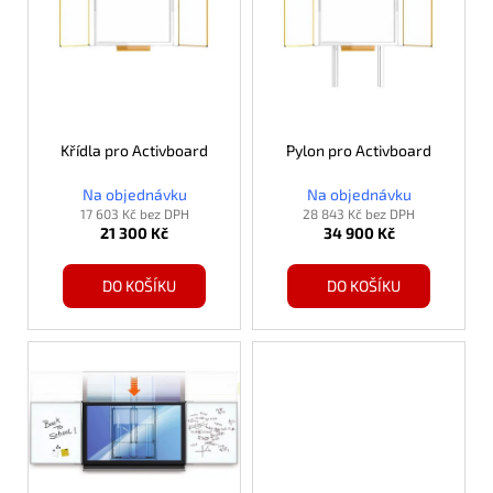
p
i
s
p
r
o
Křídla pro Activboard
Pylon pro Activboard
d
Na objednávku
Na objednávku
u
17 603 Kč bez DPH
28 843 Kč bez DPH
21 300 Kč
34 900 Kč
k
t
DO KOŠÍKU
DO KOŠÍKU
ů