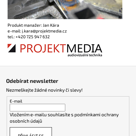
Produkt manažer: Jan Kára
e-mail: j.kara@projektmedia.cz
tel.: +420 725 947 632
Z
á
Odebírat newsletter
p
Nezmeškejte žádné novinky či slevy!
a
t
E-mail
í
Vložením e-mailu souhlasíte s
podmínkami ochrany
osobních údajů
PŘIHLÁSIT SE