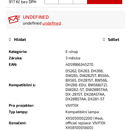
917 Kč bez DPH
Měrná
cena:
UNDEFINED
undefined
undefined
Hlídat
Sdílet
Kategorie
:
E-shop
Záruka
:
3 měsíce
EAN
:
4059966345270
DS262, DX263, DH268,
DW265, DW282ST, BS564,
BX565, DX281ST, BW566,
Kompatibilní s
:
DH268-EDU, BW566(F2),
DW282-ST, DW28BSTAA,
DX-281ST, DX28ASTAA,
DX28BSTAA, DX281-ST
Pro projektor
:
VIVITEK
Typ lampy
:
Kompatibilní lampa
XX5050002200 (#eol,
Označení
:
official replace: VIVITEK
XX5810005600)