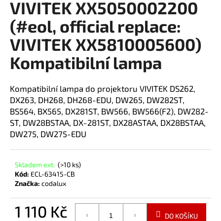
VIVITEK XX5050002200
a
(#eol, official replace:
j
í
VIVITEK XX5810005600)
t
Kompatibilní lampa
?
Kompatibilní lampa do projektoru VIVITEK DS262,
DX263, DH268, DH268-EDU, DW265, DW282ST,
BS564, BX565, DX281ST, BW566, BW566(F2), DW282-
HLEDAT
ST, DW28BSTAA, DX-281ST, DX28ASTAA, DX28BSTAA,
DW275, DW275-EDU
Skladem ext.
(>10 ks)
Kód:
ECL-63415-CB
Značka:
codalux
1 110 Kč
DO KOŠÍKU