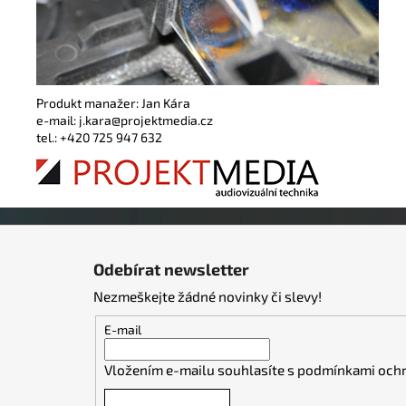
Produkt manažer: Jan Kára
e-mail: j.kara@projektmedia.cz
tel.: +420 725 947 632
Z
á
Odebírat newsletter
p
Nezmeškejte žádné novinky či slevy!
a
t
E-mail
í
Vložením e-mailu souhlasíte s
podmínkami ochr