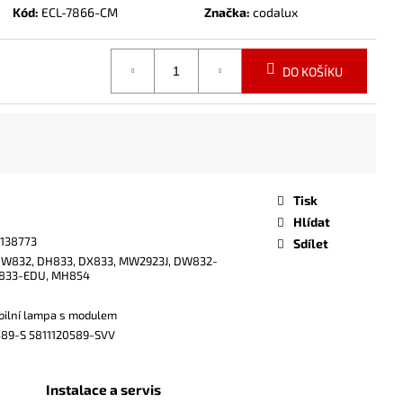
Kód:
ECL-7866-CM
Značka:
codalux
DO KOŠÍKU
Tisk
Hlídat
138773
Sdílet
DW832, DH833, DX833, MW2923J, DW832-
833-EDU, MH854
bilní lampa s modulem
589-S 5811120589-SVV
Instalace a servis