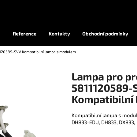
Co potřebujete najít?
s
Reference
Kontakty
Obchodní podmínky
1120589-SVV Kompatibilní lampa s modulem
HLEDAT
Lampa pro pr
5811120589-
Kompatibilní
Kompatibilní lampa s modu
DH833-EDU, DH833, DX833