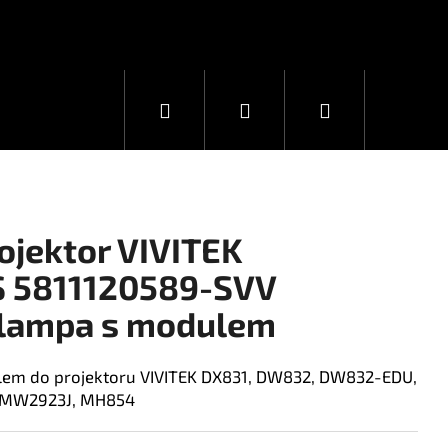
Hledat
Přihlášení
Nákupní
košík
ojektor VIVITEK
S 5811120589-SVV
 lampa s modulem
lem do projektoru VIVITEK DX831, DW832, DW832-EDU,
, MW2923J, MH854