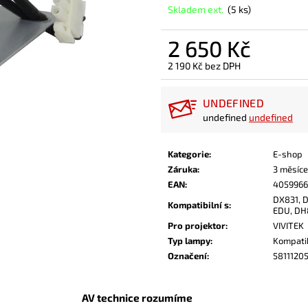
Skladem ext.
(5 ks)
2 650 Kč
2 190 Kč bez DPH
Měrná
cena:
UNDEFINED
undefined
undefined
Kategorie
:
E-shop
Záruka
:
3 měsíce
EAN
:
4059966
DX831, 
Kompatibilní s
:
EDU, DH
Pro projektor
:
VIVITEK
Typ lampy
:
Kompati
Označení
:
5811120
AV technice rozumíme