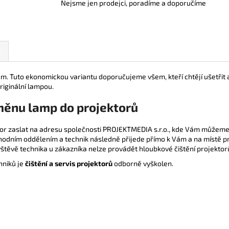
Nejsme jen prodejci, poradíme a doporučíme
. Tuto ekonomickou variantu doporučujeme všem, kteří chtějí ušetřit 
riginální lampou.
měnu lamp do projektorů
tor zaslat na adresu společnosti PROJEKTMEDIA s.r.o., kde Vám můžeme 
odním oddělením a technik následně přijede přímo k Vám a na místě pr
vštěvě technika u zákazníka nelze provádět hloubkové čištění projektor
hniků je
čištění a servis projektorů
odborně vyškolen.