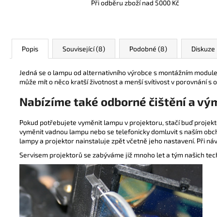
Při odběru zboží nad 5000 Kč
Popis
Související (8)
Podobné (8)
Diskuze
Jedná se o lampu od alternativního výrobce s montážním modulem
může mít o něco kratší životnost a menší svítivost v porovnání s o
Nabízíme také odborné čištění a vý
Pokud potřebujete vyměnit lampu v projektoru, stačí buď projek
vyměnit vadnou lampu nebo se telefonicky domluvit s naším obch
lampy a projektor nainstaluje zpět včetně jeho nastavení. Při ná
Servisem projektorů se zabýváme již mnoho let a tým našich tec