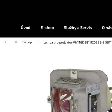
K
Přejít
na
o
obsah
Zpět
Zpět
š
do
do
í
Úvod
E-shop
Služby a Servis
O ná
k
obchodu
obchodu
Domů
E-shop
Lampa pro projektor VIVITEK 5811120589-S 581