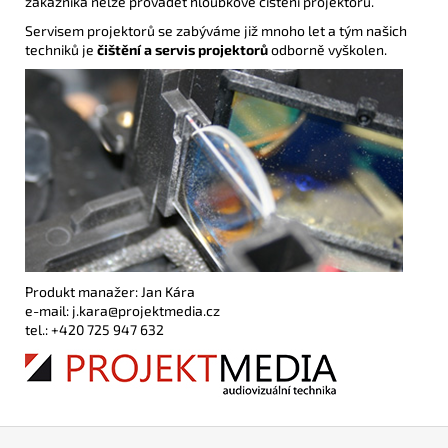
zákazníka nelze provádět hloubkové čištění projektorů.
Servisem projektorů se zabýváme již mnoho let a tým našich
techniků je
čištění a servis projektorů
odborně vyškolen.
Produkt manažer: Jan Kára
e-mail: j.kara@projektmedia.cz
tel.: +420 725 947 632
Z