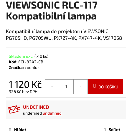
VIEWSONIC RLC-117
a
Kompatibilní lampa
j
í
t
Kompatibilní lampa do projektoru VIEWSONIC
?
PG705HD, PG705WU, PX727-4K, PX747-4K, VS17058
Skladem ext.
(>10 ks)
Kód:
ECL-8242-CB
Značka:
codalux
HLEDAT
1 120 Kč
DO KOŠÍKU
926 Kč bez DPH
Měrná
cena:
UNDEFINED
undefined
undefined
Hlídat
Sdílet