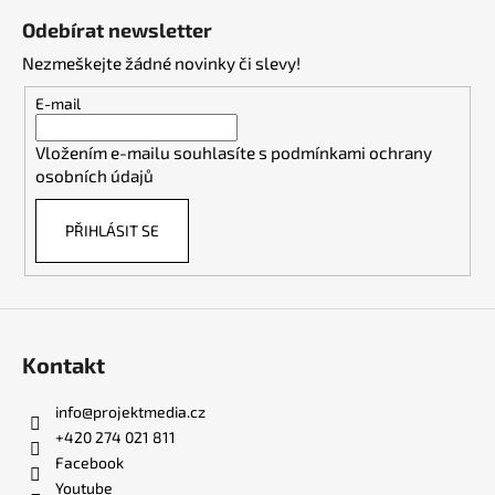
á
Odebírat newsletter
p
Nezmeškejte žádné novinky či slevy!
a
t
E-mail
í
Vložením e-mailu souhlasíte s
podmínkami ochrany
osobních údajů
PŘIHLÁSIT SE
Kontakt
info
@
projektmedia.cz
+420 274 021 811
Facebook
Youtube