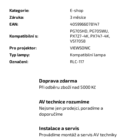
Kategorie
:
E-shop
Záruka
:
3 měsíce
EAN
:
4059966078147
PG705HD, PG705WU,
Kompatibilní s
:
PX727-4K, PX747-4K,
VS17058
Pro projektor
:
VIEWSONIC
Typ lampy
:
Kompatibilní lampa
Označení
:
RLC-117
Doprava zdarma
Při odběru zboží nad 5000 Kč
AV technice rozumíme
Nejsme jen prodejci, poradíme a
doporučíme
Instalace a servis
Provádíme montáž a servis AV techniky