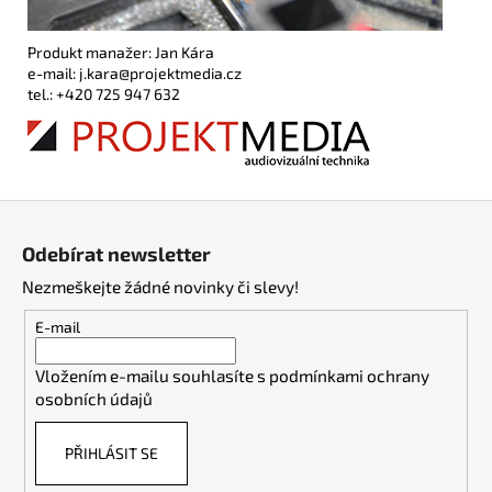
Produkt manažer: Jan Kára
e-mail: j.kara@projektmedia.cz
tel.: +420 725 947 632
Z
á
Odebírat newsletter
p
Nezmeškejte žádné novinky či slevy!
a
t
E-mail
í
Vložením e-mailu souhlasíte s
podmínkami ochrany
osobních údajů
PŘIHLÁSIT SE