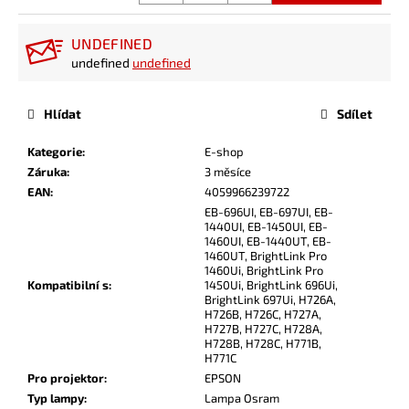
UNDEFINED
undefined
undefined
Hlídat
Sdílet
Kategorie
:
E-shop
Záruka
:
3 měsíce
EAN
:
4059966239722
EB-696UI, EB-697UI, EB-
1440UI, EB-1450UI, EB-
1460UI, EB-1440UT, EB-
1460UT, BrightLink Pro
1460Ui, BrightLink Pro
Kompatibilní s
:
1450Ui, BrightLink 696Ui,
BrightLink 697Ui, H726A,
H726B, H726C, H727A,
H727B, H727C, H728A,
H728B, H728C, H771B,
H771C
Pro projektor
:
EPSON
Typ lampy
:
Lampa Osram