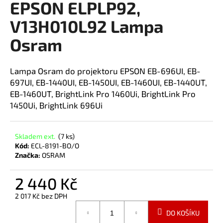
EPSON ELPLP92,
a
V13H010L92 Lampa
j
í
Osram
t
?
Lampa Osram do projektoru EPSON EB-696UI, EB-
697UI, EB-1440UI, EB-1450UI, EB-1460UI, EB-1440UT,
EB-1460UT, BrightLink Pro 1460Ui, BrightLink Pro
1450Ui, BrightLink 696Ui
HLEDAT
Skladem ext.
(7 ks)
Kód:
ECL-8191-BO/O
Značka:
OSRAM
2 440 Kč
2 017 Kč bez DPH
Měrná
DO KOŠÍKU
cena: