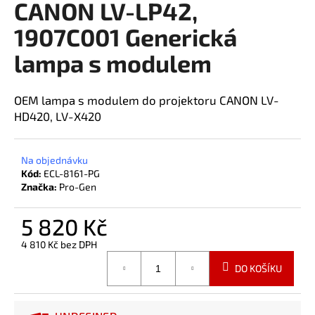
CANON LV-LP42,
a
1907C001 Generická
j
í
lampa s modulem
t
?
OEM lampa s modulem do projektoru CANON LV-
HD420, LV-X420
Na objednávku
HLEDAT
Kód:
ECL-8161-PG
Značka:
Pro-Gen
5 820 Kč
4 810 Kč bez DPH
Měrná
DO KOŠÍKU
cena: