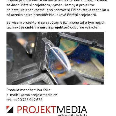
základní čištění projektoru, výměnu lampy a projektor
nainstaluje zpět včetně jeho nastavení. Při návštěvě technika u
zákazníka nelze provádět hloubkové čištění projektorů.
Servisem projektorů se zabýváme již mnoho let a tým našich
techniků je
čištění a servis projektorů
odborně vyškolen.
Produkt manažer: Jan Kára
e-mail: j.kara@projektmedia.cz
tel.: +420 725 947 632