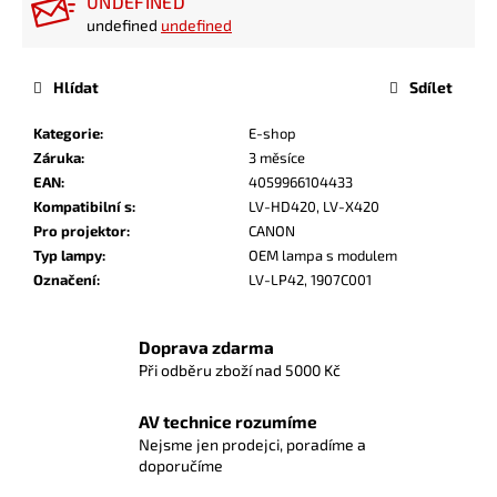
UNDEFINED
undefined
undefined
Hlídat
Sdílet
Kategorie
:
E-shop
Záruka
:
3 měsíce
EAN
:
4059966104433
Kompatibilní s
:
LV-HD420, LV-X420
Pro projektor
:
CANON
Typ lampy
:
OEM lampa s modulem
Označení
:
LV-LP42, 1907C001
Doprava zdarma
Při odběru zboží nad 5000 Kč
AV technice rozumíme
Nejsme jen prodejci, poradíme a
doporučíme