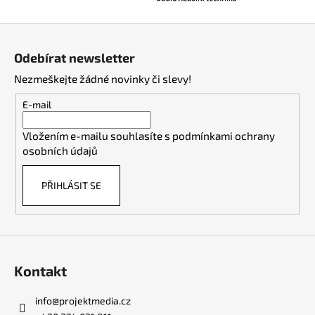
Z
á
Odebírat newsletter
p
Nezmeškejte žádné novinky či slevy!
a
t
E-mail
í
Vložením e-mailu souhlasíte s
podmínkami ochrany
osobních údajů
PŘIHLÁSIT SE
Kontakt
info
@
projektmedia.cz