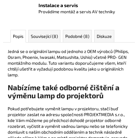
Instalace a servis
Provádíme montáž a servis AV techniky
Popis
Související (8)
Podobné (8)
Diskuze
Jedná se o originální lampu od jednoho z OEM výrobců (Philips,
Osram, Phoenix, Iwasaki, Matsushita, Ushio) včetně PRO- GEN
montážního modulu. Tuto variantu doporučujeme všem, kteří
chtějí ušetřit a vyžadují podobnou kvalitu jako u originálních
lamp.
Nabízíme také odborné čištění a
výměnu lamp do projektorů
Pokud potřebujete vyměnit lampu v projektoru, stačí buď
projektor zaslat na adresu společnosti PROJEKTMEDIA s.r.o.,
kde Vám můžeme po předchozí dohodě projektor odborně
rozebrat, vyčistit a vyměnit vadnou lampu nebo se telefonicky
domluvit s naším obchodním oddělením a technik následně
přijede přímo k Vám a na místě projektor demontuje, provede