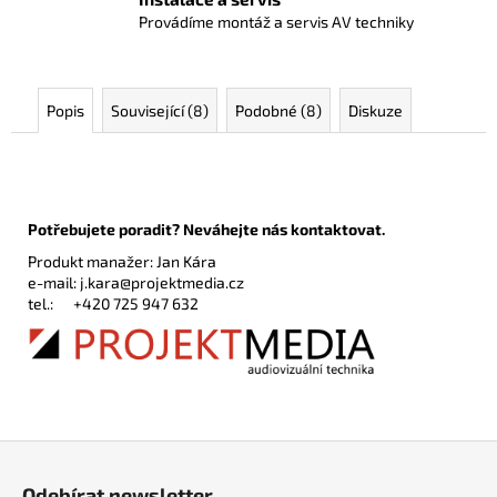
Provádíme montáž a servis AV techniky
Popis
Související (8)
Podobné (8)
Diskuze
Potřebujete poradit? Neváhejte nás kontaktovat.
Produkt manažer: Jan Kára
e-mail:
j.kara@projektmedia.cz
tel.:
+420 725 947 632
Z
á
Odebírat newsletter