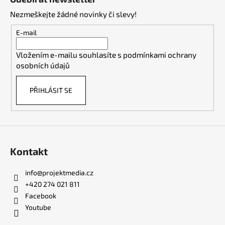
p
Nezmeškejte žádné novinky či slevy!
a
t
E-mail
í
Vložením e-mailu souhlasíte s
podmínkami ochrany
osobních údajů
PŘIHLÁSIT SE
Kontakt
info
@
projektmedia.cz
+420 274 021 811
Facebook
Youtube