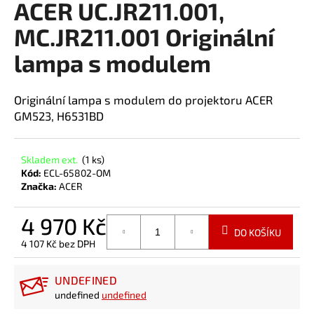
ACER UC.JR211.001,
a
MC.JR211.001 Originální
j
í
lampa s modulem
t
?
Originální lampa s modulem do projektoru ACER
GM523, H6531BD
Skladem ext.
(1 ks)
HLEDAT
Kód:
ECL-65802-OM
Značka:
ACER
4 970 Kč
DO KOŠÍKU
4 107 Kč bez DPH
Měrná
cena:
UNDEFINED
undefined
undefined