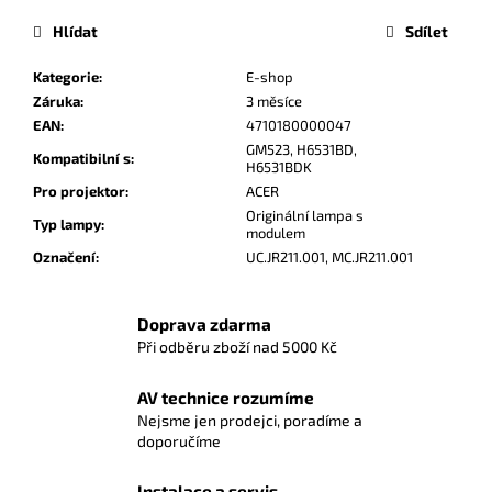
Hlídat
Sdílet
Kategorie
:
E-shop
Záruka
:
3 měsíce
EAN
:
4710180000047
GM523, H6531BD,
Kompatibilní s
:
H6531BDK
Pro projektor
:
ACER
Originální lampa s
Typ lampy
:
modulem
Označení
:
UC.JR211.001, MC.JR211.001
Doprava zdarma
Při odběru zboží nad 5000 Kč
AV technice rozumíme
Nejsme jen prodejci, poradíme a
doporučíme
Instalace a servis