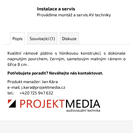
Instalace a servis
Provádíme montáž a servis AV techniky
Popis
Související (1)
Diskuze
Kvalitní rámové plátno s hliníkovou konstrukcí, s dokonale
napnutým povrchem, černým, sametovým matným rámem o
šířce 8 cm .
Potřebujete poradit? Neváhejte nás kontaktovat.
Produkt manažer: Jan Kára
e-mail:
j.kara@projektmedia.cz
tel.:
+420 725 947 632
Z
á