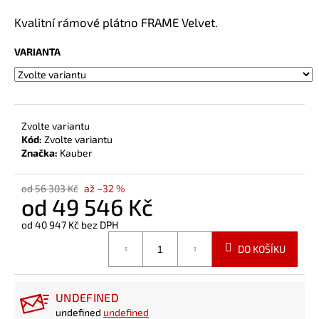
a
Kvalitní rámové plátno FRAME Velvet.
j
í
VARIANTA
t
?
Zvolte variantu
Kód:
Zvolte variantu
Značka:
Kauber
HLEDAT
od 56 303 Kč
až –32 %
od
49 546 Kč
od
40 947 Kč
bez DPH
Měrná
DO KOŠÍKU
cena:
UNDEFINED
undefined
undefined