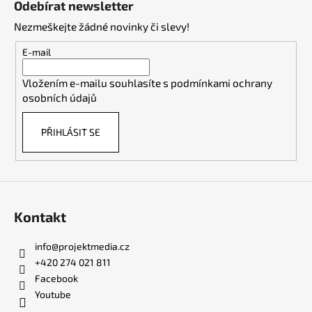
Odebírat newsletter
p
Nezmeškejte žádné novinky či slevy!
a
t
E-mail
í
Vložením e-mailu souhlasíte s
podmínkami ochrany
osobních údajů
PŘIHLÁSIT SE
Kontakt
info
@
projektmedia.cz
+420 274 021 811
Facebook
Youtube