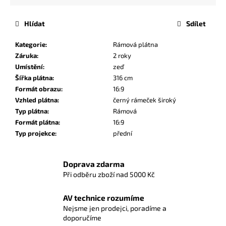
Hlídat
Sdílet
Kategorie
:
Rámová plátna
Záruka
:
2 roky
Umístění
:
zeď
Šířka plátna
:
316 cm
Formát obrazu
:
16:9
Vzhled plátna
:
černý rámeček široký
Typ plátna
:
Rámová
Formát plátna
:
16:9
Typ projekce
:
přední
Doprava zdarma
Při odběru zboží nad 5000 Kč
AV technice rozumíme
Nejsme jen prodejci, poradíme a
doporučíme