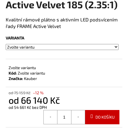
Active Velvet 185 (2.35:1)
a
j
Kvalitní rámové plátno s aktivním LED podsvícením
í
řady FRAME Active Velvet
t
?
VARIANTA
HLEDAT
Zvolte variantu
Kód:
Zvolte variantu
Značka:
Kauber
od 75 159 Kč
–12 %
od
66 140 Kč
od
54 661 Kč
bez DPH
Měrná
DO KOŠÍKU
cena: