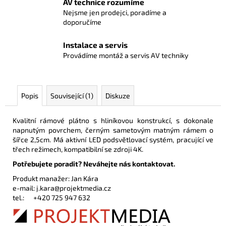
AV technice rozumíme
Nejsme jen prodejci, poradíme a
doporučíme
Instalace a servis
Provádíme montáž a servis AV techniky
Popis
Související (1)
Diskuze
Kvalitní rámové plátno s hliníkovou konstrukcí, s dokonale
napnutým povrchem, černým sametovým matným rámem o
šířce 2,5cm. Má aktivní LED podsvětlovací systém, pracující ve
třech režimech, kompatibilní se zdroji 4K.
Potřebujete poradit? Neváhejte nás kontaktovat.
Produkt manažer: Jan Kára
e-mail:
j.kara@projektmedia.cz
tel.:
+420 725 947 632