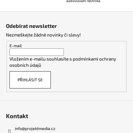
Z
á
Odebírat newsletter
p
Nezmeškejte žádné novinky či slevy!
a
t
E-mail
í
Vložením e-mailu souhlasíte s
podmínkami ochrany
osobních údajů
PŘIHLÁSIT SE
Kontakt
info
@
projektmedia.cz