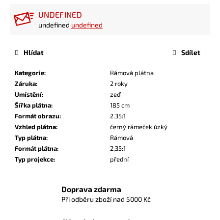
UNDEFINED
undefined
undefined
Hlídat
Sdílet
Kategorie
:
Rámová plátna
Záruka
:
2 roky
Umístění
:
zeď
Šířka plátna
:
185 cm
Formát obrazu
:
2.35:1
Vzhled plátna
:
černý rámeček úzký
Typ plátna
:
Rámová
Formát plátna
:
2,35:1
Typ projekce
:
přední
Doprava zdarma
Při odběru zboží nad 5000 Kč