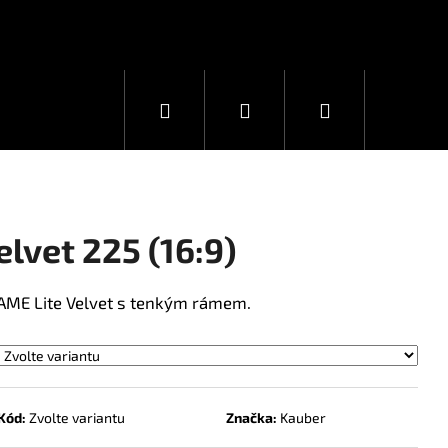
Hledat
Přihlášení
Nákupní
košík
lvet 225 (16:9)
RAME Lite Velvet s tenkým rámem.
Kód:
Zvolte variantu
Značka:
Kauber