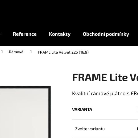
Co potřebujete najít?
s
Reference
Kontakty
Obchodní podmínky
Rámová
FRAME Lite Velvet 225 (16:9)
HLEDAT
FRAME Lite Ve
Kvalitní rámové plátno s F
VARIANTA
Zvolte variantu