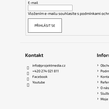
t
E-mail
í
Vložením e-mailu souhlasíte s
podmínkami ochr
PŘIHLÁSIT SE
Kontakt
Infor
info
@
projektmedia.cz
Obch
+420 274 021 811
Podmí
Facebook
Konta
Youtube
Refe
O nás
Služb
Moje