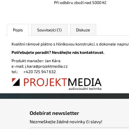
Při odběru zboží nad 5000 Kč
Popis
Související (1)
Diskuze
Kvalitní rámové plátno s hliníkovou konstrukcí, s dokonale na
Potřebujete poradit? Neváhejte nás kontaktovat.
Produkt manažer: Jan Kára
e-mail:
j.kara@projektmedia.cz
tel.:
+420 725 947 632
Z
á
Odebírat newsletter
p
Nezmeškejte žádné novinky či slevy!
a