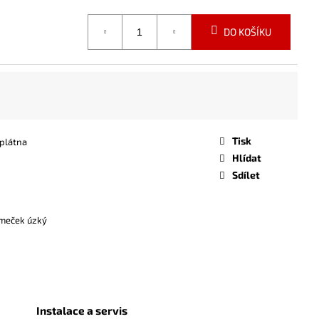
DO KOŠÍKU
Tisk
plátna
Hlídat
Sdílet
ámeček úzký
Instalace a servis