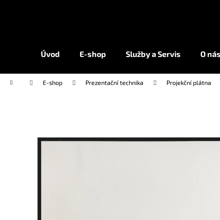
K
Přejít
na
o
obsah
Zpět
Zpět
š
do
do
í
Úvod
E-shop
Služby a Servis
O ná
k
obchodu
obchodu
Domů
E-shop
Prezentační technika
Projekční plátna