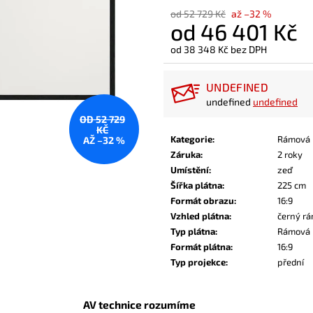
od 52 729 Kč
až –32 %
od
46 401 Kč
od
38 348 Kč
bez DPH
Měrná
cena:
UNDEFINED
undefined
undefined
OD 52 729
KČ
Kategorie
:
Rámová 
AŽ –32 %
Záruka
:
2 roky
Umístění
:
zeď
Šířka plátna
:
225 cm
Formát obrazu
:
16:9
Vzhled plátna
:
černý r
Typ plátna
:
Rámová
Formát plátna
:
16:9
Typ projekce
:
přední
AV technice rozumíme