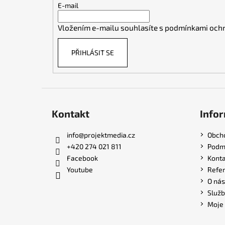
t
E-mail
í
Vložením e-mailu souhlasíte s
podmínkami ochr
PŘIHLÁSIT SE
Kontakt
Infor
info
@
projektmedia.cz
Obch
+420 274 021 811
Podmí
Facebook
Konta
Youtube
Refe
O nás
Služb
Moje