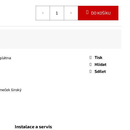
DO KOŠÍKU
Tisk
plátna
Hlídat
Sdílet
meček široký
Instalace a servis