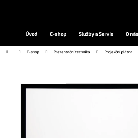
K
Přejít
na
o
obsah
Zpět
Zpět
š
do
do
í
Úvod
E-shop
Služby a Servis
O ná
k
obchodu
obchodu
Domů
E-shop
Prezentační technika
Projekční plátna