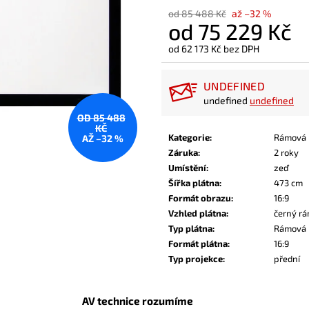
od 85 488 Kč
až –32 %
od
75 229 Kč
od
62 173 Kč
bez DPH
Měrná
cena:
UNDEFINED
undefined
undefined
OD 85 488
KČ
Kategorie
:
Rámová 
AŽ –32 %
Záruka
:
2 roky
Umístění
:
zeď
Šířka plátna
:
473 cm
Formát obrazu
:
16:9
Vzhled plátna
:
černý rá
Typ plátna
:
Rámová
Formát plátna
:
16:9
Typ projekce
:
přední
AV technice rozumíme