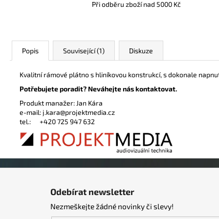
Při odběru zboží nad 5000 Kč
Popis
Související (1)
Diskuze
Kvalitní rámové plátno s hliníkovou konstrukcí, s dokonale na
Potřebujete poradit? Neváhejte nás kontaktovat.
Produkt manažer: Jan Kára
e-mail:
j.kara@projektmedia.cz
tel.:
+420 725 947 632
Z
á
Odebírat newsletter
p
Nezmeškejte žádné novinky či slevy!
a