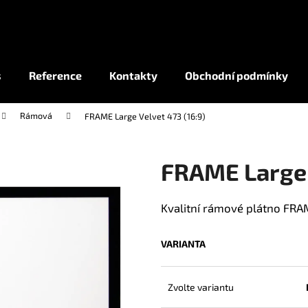
Co potřebujete najít?
s
Reference
Kontakty
Obchodní podmínky
Rámová
FRAME Large Velvet 473 (16:9)
HLEDAT
FRAME Large 
Kvalitní rámové plátno FRA
VARIANTA
Zvolte variantu